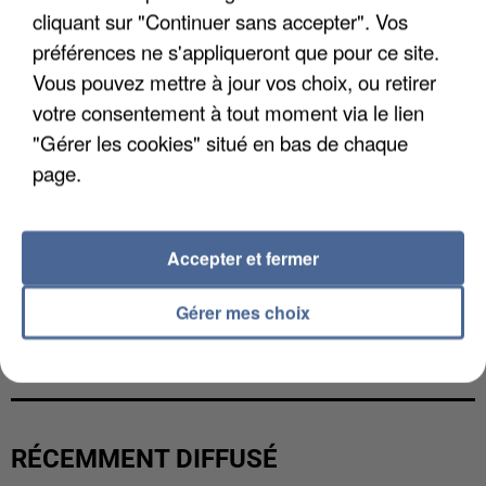
cliquant sur "Continuer sans accepter". Vos
préférences ne s'appliqueront que pour ce site.
Vous pouvez mettre à jour vos choix, ou retirer
votre consentement à tout moment via le lien
"Gérer les cookies" situé en bas de chaque
page.
Accepter et fermer
Gérer mes choix
L’UN DES FONDATEURS SUPPOSÉS DE LA DZ
MAFIA INTERPELLÉ EN ALGÉRIE
RÉCEMMENT DIFFUSÉ