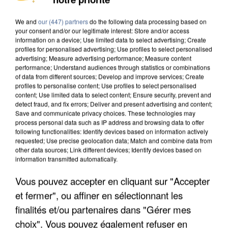
We and
our (447) partners
do the following data processing based on
your consent and/or our legitimate interest: Store and/or access
information on a device; Use limited data to select advertising; Create
profiles for personalised advertising; Use profiles to select personalised
advertising; Measure advertising performance; Measure content
performance; Understand audiences through statistics or combinations
of data from different sources; Develop and improve services; Create
profiles to personalise content; Use profiles to select personalised
content; Use limited data to select content; Ensure security, prevent and
detect fraud, and fix errors; Deliver and present advertising and content;
Save and communicate privacy choices. These technologies may
process personal data such as IP address and browsing data to offer
following functionalities: Identify devices based on information actively
requested; Use precise geolocation data; Match and combine data from
other data sources; Link different devices; Identify devices based on
information transmitted automatically.
Vous pouvez accepter en cliquant sur "Accepter
APRÈS TOUTES CES CANICULES, LES REFUGES
DE FAUNE SAUVAGE SONT...
et fermer", ou affiner en sélectionnant les
finalités et/ou partenaires dans "Gérer mes
choix". Vous pouvez également refuser en