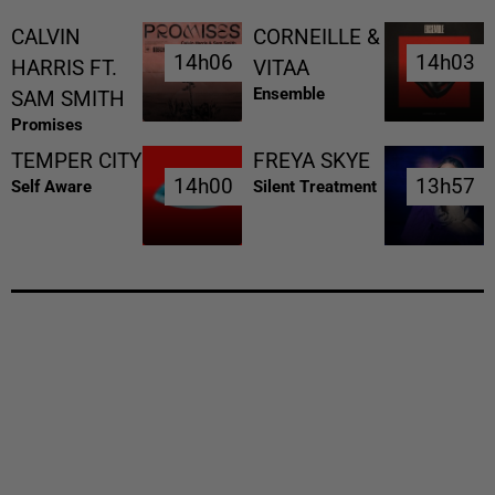
CALVIN
CORNEILLE &
14h06
14h06
14h03
14h03
HARRIS FT.
VITAA
Ensemble
SAM SMITH
Promises
TEMPER CITY
FREYA SKYE
14h00
14h00
13h57
13h57
Self Aware
Silent Treatment