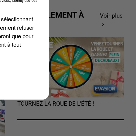
vices; Identify devices
ACTUELLEMENT À
Voir plus
 sélectionnant
GAGNER
lement refuser
eront que pour
nt à tout
TOURNEZ LA ROUE DE L'ÉTÉ !