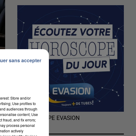
uer sans accepter
erest: Store and/or
tising; Use profiles to
tand audiences through
personalise content; Use
L'HOROSCOPE EVASION
 fraud, and fix errors;
 may process personal
mation actively