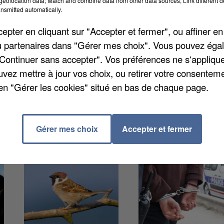
eolocation data; Match and combine data from other data sources; Link different de
elles sur l'emploi salarié, ainsi que les évolutions par
nsmitted automatically.
situation semble figée, avec 0,0% d'évolution comparé
pter en cliquant sur "Accepter et fermer", ou affiner en
ans la Somme, avec +0,2% de salariés. Le tertiaire
/ou partenaires dans "Gérer mes choix". Vous pouvez éga
hand (enseignement, santé...) sont les secteurs qui
"Continuer sans accepter". Vos préférences ne s'appliqu
uvez mettre à jour vos choix, ou retirer votre consenteme
en "Gérer les cookies" situé en bas de chaque page.
Gérer mes choix
Accepter et fermer