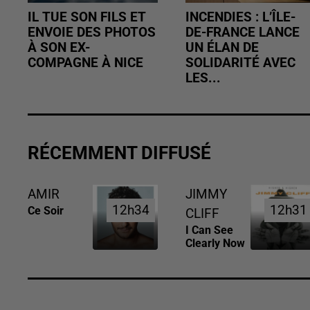
IL TUE SON FILS ET
INCENDIES : L’ÎLE-
ENVOIE DES PHOTOS
DE-FRANCE LANCE
À SON EX-
UN ÉLAN DE
COMPAGNE À NICE
SOLIDARITÉ AVEC
LES...
RÉCEMMENT DIFFUSÉ
AMIR
JIMMY
12h34
12h34
12h31
12h31
Ce Soir
CLIFF
I Can See
Clearly Now