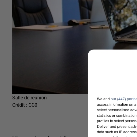
Salle de réunion
We and
our (447) partn
access information on a 
Crédit :
CC0
select personalised ad
statistics or combinatio
profiles to select person
Deliver and present adv
data such as IP address 