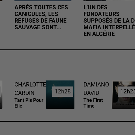
APRÈS TOUTES CES
L’UN DES
CANICULES, LES
FONDATEURS
REFUGES DE FAUNE
SUPPOSÉS DE LA D
SAUVAGE SONT...
MAFIA INTERPELL
EN ALGÉRIE
CHARLOTTE
DAMIANO
12h28
12h28
12h2
12h2
CARDIN
DAVID
Tant Pis Pour
The First
Elle
Time