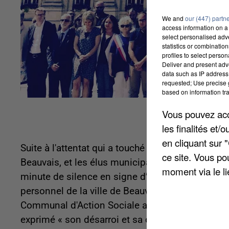
We and
our (447) partn
access information on a 
select personalised ad
statistics or combinatio
profiles to select person
Deliver and present adv
data such as IP address 
requested; Use precise g
based on information tra
Vous pouvez acce
les finalités et
en cliquant sur 
Suite à l'attentat qui a touché hier soir Nice, lo
ce site. Vous po
Beauvais, et les élus municipaux se rassembleront
moment via le li
minute de silence en signe d’hommage aux victi
personnel de la ville de Beauvais, de la Commu
Communal d'Action Sociale a été convié à se jo
exprimé « son désarroi et sa colère face à ce no