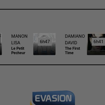
MANON
DAMIANO
6h47
6h47
6h41
6h41
LISA
DAVID
Le Petit
The First
Pecheur
Time