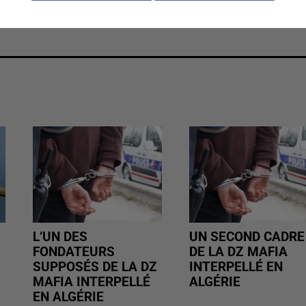
 qu’aux forces de sécurité qui ont fait preuve d'un
L’UN DES
UN SECOND CADRE
FONDATEURS
DE LA DZ MAFIA
SUPPOSÉS DE LA DZ
INTERPELLÉ EN
MAFIA INTERPELLÉ
ALGÉRIE
EN ALGÉRIE