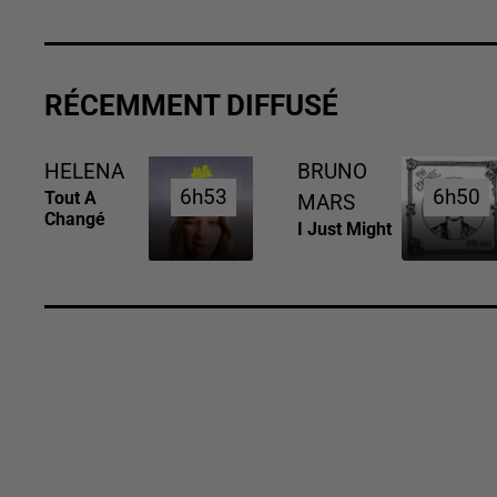
RÉCEMMENT DIFFUSÉ
HELENA
BRUNO
6h53
6h53
6h50
6h50
Tout A
MARS
Changé
I Just Might