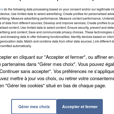
ers
do the following data processing based on your consent and/or our legitimate int
device; Use limited data to select advertising; Create profiles for personalised adver
vertising; Measure advertising performance; Measure content performance; Unders
ns of data from different sources; Develop and improve services; Create profiles to 
alised content; Use limited data to select content; Ensure security, prevent and detect
ertising and content; Save and communicate privacy choices. These technologies
and browsing data to offer following functionalities: Identify devices based on infor
eolocation data; Match and combine data from other data sources; Link different de
nsmitted automatically.
pter en cliquant sur "Accepter et fermer", ou affiner en
/ou partenaires dans "Gérer mes choix". Vous pouvez éga
"Continuer sans accepter". Vos préférences ne s'appliqu
rs de la Fête Nationale, Caroline Cayeux, maire de
uvez mettre à jour vos choix, ou retirer votre consenteme
 sur le parvis de l’Hôtel de Ville, pour observer une
en "Gérer les cookies" situé en bas de chaque page.
mes, ce vendredi 15 juillet 2016 à midi. L'ensemble 
nauté d'Agglomération du Beauvaisis et du Centre
indre à ce moment de recueillement. Caroline Cayeux
Gérer mes choix
Accepter et fermer
uvel acte de barbarie, toutes ses pensées vont aux