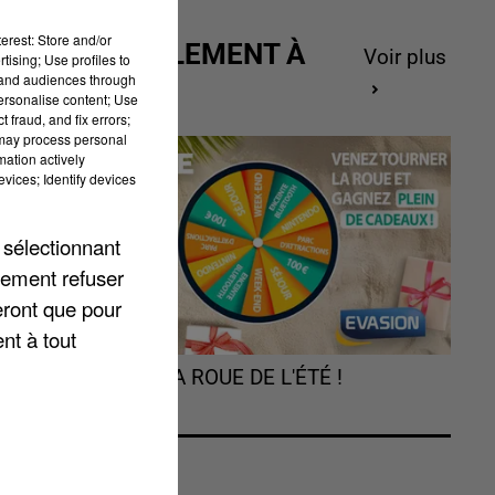
erest: Store and/or
ACTUELLEMENT À
Voir plus
tising; Use profiles to
GAGNER
tand audiences through
personalise content; Use
 fraud, and fix errors;
 may process personal
mation actively
vices; Identify devices
 sélectionnant
lement refuser
eront que pour
nt à tout
TOURNEZ LA ROUE DE L'ÉTÉ !
du
 a