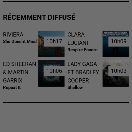
RÉCEMMENT DIFFUSÉ
RIVIERA
CLARA
10h17
10h17
10h09
10h09
She Doesn't Mind
LUCIANI
Respire Encore
ED SHEERAN
LADY GAGA
10h06
10h06
10h03
10h03
& MARTIN
ET BRADLEY
GARRIX
COOPER
Repeat It
Shallow