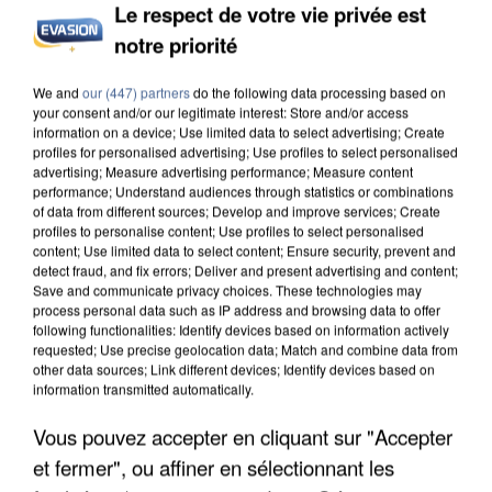
Le respect de votre vie privée est
notre priorité
INCENDIES : L’ÎLE-DE-FRANCE LANCE UN ÉLAN
DE SOLIDARITÉ AVEC LES...
We and
our (447) partners
do the following data processing based on
your consent and/or our legitimate interest: Store and/or access
information on a device; Use limited data to select advertising; Create
profiles for personalised advertising; Use profiles to select personalised
advertising; Measure advertising performance; Measure content
performance; Understand audiences through statistics or combinations
of data from different sources; Develop and improve services; Create
profiles to personalise content; Use profiles to select personalised
content; Use limited data to select content; Ensure security, prevent and
detect fraud, and fix errors; Deliver and present advertising and content;
Save and communicate privacy choices. These technologies may
process personal data such as IP address and browsing data to offer
following functionalities: Identify devices based on information actively
requested; Use precise geolocation data; Match and combine data from
other data sources; Link different devices; Identify devices based on
information transmitted automatically.
Vous pouvez accepter en cliquant sur "Accepter
et fermer", ou affiner en sélectionnant les
APRÈS TOUTES CES CANICULES, LES REFUGES