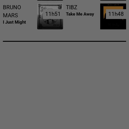
BRUNO
TIBZ
11h51
11h51
11h48
11h48
Take Me Away
MARS
I Just Might