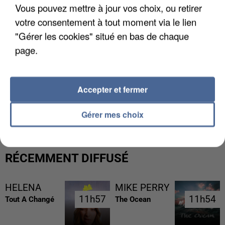
Vous pouvez mettre à jour vos choix, ou retirer
votre consentement à tout moment via le lien
"Gérer les cookies" situé en bas de chaque
page.
Accepter et fermer
LES DONNÉES DE 300 000 CLIENTS DÉROBÉES À
INTERMARCHÉ APRÈS UNE...
Gérer mes choix
RÉCEMMENT DIFFUSÉ
HELENA
MIKE PERRY
11h57
11h57
11h54
11h54
Tout A Changé
The Ocean