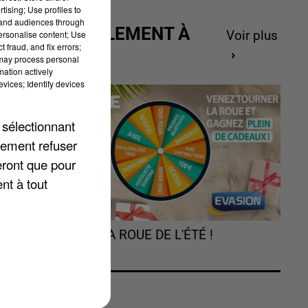
tising; Use profiles to
tand audiences through
ACTUELLEMENT À
personalise content; Use
Voir plus
 fraud, and fix errors;
GAGNER
au
 may process personal
mation actively
vices; Identify devices
 sélectionnant
lement refuser
eront que pour
nt à tout
TOURNEZ LA ROUE DE L'ÉTÉ !