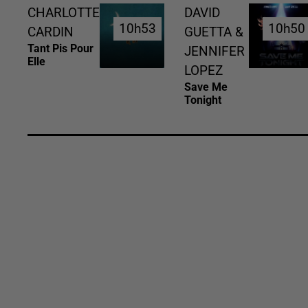
CHARLOTTE
DAVID
10h53
10h53
10h50
10h50
CARDIN
GUETTA &
Tant Pis Pour
JENNIFER
Elle
LOPEZ
Save Me
Tonight