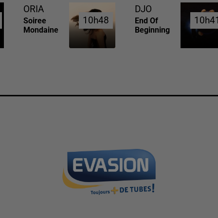
ORIA
DJO
10h48
10h48
10h4
10h4
Soiree
End Of
Mondaine
Beginning