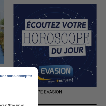
uer sans accepter
L'HOROSCOPE EVASION
il
erest: Store and/or
nq