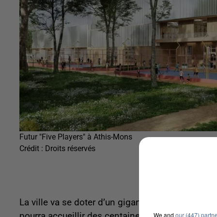
Futur "Five Players" à Athis-Mons
Crédit :
Droits réservés
La ville va se doter d’un gigantesque bâtiment ba
We and
our (447) partn
pourra accueillir des centaines de sportifs au t