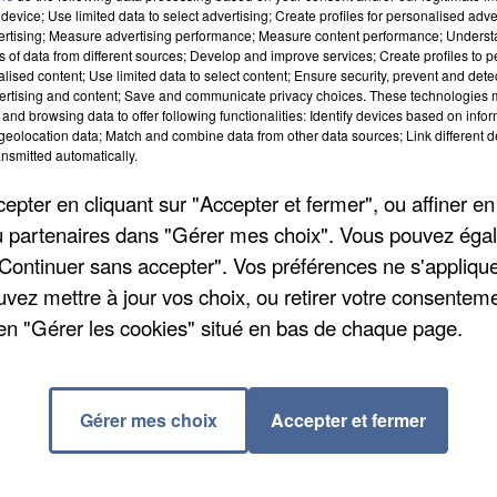
device; Use limited data to select advertising; Create profiles for personalised adver
des murs d’escalade et un espace de réalité virtuelle.
vertising; Measure advertising performance; Measure content performance; Unders
ns of data from different sources; Develop and improve services; Create profiles to 
es travaux devraient donc prochainement démarrer.
alised content; Use limited data to select content; Ensure security, prevent and detect
n profiter : le « Five Players » doit ouvrir ses portes 
ertising and content; Save and communicate privacy choices. These technologies
and browsing data to offer following functionalities: Identify devices based on infor
eolocation data; Match and combine data from other data sources; Link different de
nsmitted automatically.
pter en cliquant sur "Accepter et fermer", ou affiner en
/ou partenaires dans "Gérer mes choix". Vous pouvez éga
"Continuer sans accepter". Vos préférences ne s'appliqu
us du dépôt de cookies que vous avez exprimé. Si
uvez mettre à jour vos choix, ou retirer votre consenteme
er votre accord en cliquant sur le bouton ci-dessous.
en "Gérer les cookies" situé en bas de chaque page.
cher l'élément
Gérer mes choix
Accepter et fermer