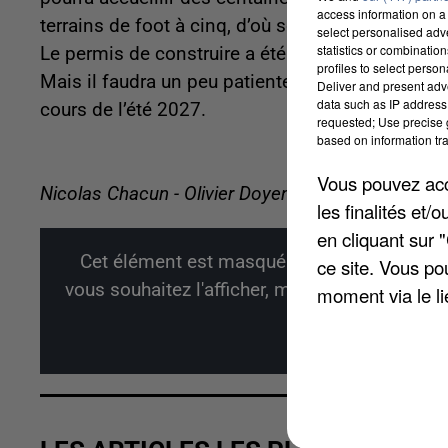
access information on a 
terrains de foot à cinq, d’où son nom, ainsi que 
select personalised ad
statistics or combinatio
Le permis de construire a été déposé cet été. L
profiles to select person
Mais il faudra un peu patienter avant de pouvoir e
Deliver and present adv
data such as IP address 
cours de l’été 2027.
requested; Use precise g
based on information tra
Vous pouvez acce
Nicolas Chacun - Olivier Doyen
les finalités et
en cliquant sur 
Cet élément est masqué compte-tenu du ref
ce site. Vous po
vous souhaitez l'afficher, merci de nous donn
moment via le li
Affi