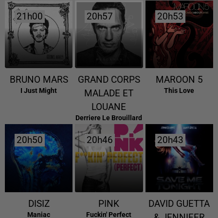
21h00
21h00
20h57
20h57
20h53
20h53
BRUNO MARS
GRAND CORPS
MAROON 5
I Just Might
This Love
MALADE ET
LOUANE
Derriere Le Brouillard
20h50
20h50
20h46
20h46
20h43
20h43
DISIZ
PINK
DAVID GUETTA
Maniac
Fuckin' Perfect
& JENNIFER