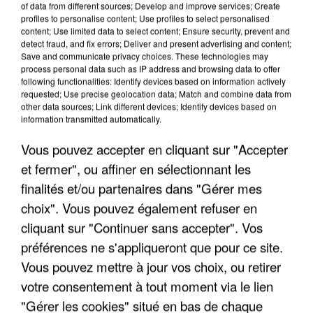
of data from different sources; Develop and improve services; Create
profiles to personalise content; Use profiles to select personalised
content; Use limited data to select content; Ensure security, prevent and
detect fraud, and fix errors; Deliver and present advertising and content;
Save and communicate privacy choices. These technologies may
process personal data such as IP address and browsing data to offer
following functionalities: Identify devices based on information actively
requested; Use precise geolocation data; Match and combine data from
other data sources; Link different devices; Identify devices based on
information transmitted automatically.
Vous pouvez accepter en cliquant sur "Accepter
7 août 2026
et fermer", ou affiner en sélectionnant les
Les données de 300 000 clients dérobées à
finalités et/ou partenaires dans "Gérer mes
Intermarché après une...
choix". Vous pouvez également refuser en
Les données bancaires ne seraient pas
cliquant sur "Continuer sans accepter". Vos
concernées.
préférences ne s'appliqueront que pour ce site.
Vous pouvez mettre à jour vos choix, ou retirer
votre consentement à tout moment via le lien
"Gérer les cookies" situé en bas de chaque