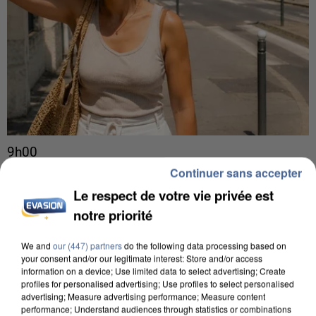
9h00
Une nouvelle canicule va faire chauffer la France
Continuer sans accepter
cette semaine
Le respect de votre vie privée est
22 départements sont placés en vigilance orange
notre priorité
dès ce lundi 10 août 2026.
We and
our (447) partners
do the following data processing based on
your consent and/or our legitimate interest: Store and/or access
information on a device; Use limited data to select advertising; Create
profiles for personalised advertising; Use profiles to select personalised
advertising; Measure advertising performance; Measure content
performance; Understand audiences through statistics or combinations