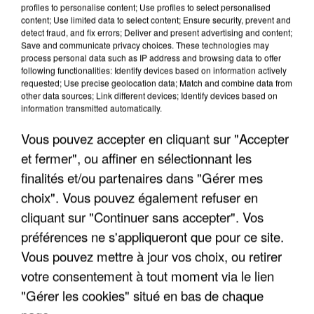
profiles to personalise content; Use profiles to select personalised
content; Use limited data to select content; Ensure security, prevent and
detect fraud, and fix errors; Deliver and present advertising and content;
Save and communicate privacy choices. These technologies may
process personal data such as IP address and browsing data to offer
following functionalities: Identify devices based on information actively
requested; Use precise geolocation data; Match and combine data from
other data sources; Link different devices; Identify devices based on
information transmitted automatically.
Vous pouvez accepter en cliquant sur "Accepter
et fermer", ou affiner en sélectionnant les
finalités et/ou partenaires dans "Gérer mes
6 août 2026
choix". Vous pouvez également refuser en
Gabriel Attal et Raphaël Glucksmann visés par des
ingérences...
cliquant sur "Continuer sans accepter". Vos
Sollicité, Sébastien Lecornu annonce un "travail
préférences ne s'appliqueront que pour ce site.
commun" avec les partis à la rentrée.
Vous pouvez mettre à jour vos choix, ou retirer
votre consentement à tout moment via le lien
"Gérer les cookies" situé en bas de chaque