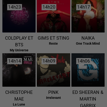
14h23
14h23
14h20
14h20
14h17
14h17
COLDPLAY ET
GIMS ET STING
NAIKA
Reste
One Track Mind
BTS
My Universe
14h14
14h14
14h09
14h09
14h06
14h06
CHRISTOPHE
PINK
ED SHEERAN &
Irrelevant
MAE
MARTIN
La Lune
GARRIX