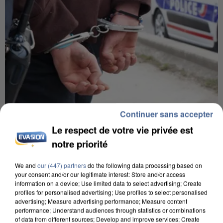
Continuer sans accepter
7 août 2026
Le respect de votre vie privée est
Un second cadre de la DZ Mafia interpellé en
notre priorité
Algérie
Un cofondateur du réseau avait été interpellé
We and
our (447) partners
do the following data processing based on
quelques jours plus tôt.
your consent and/or our legitimate interest: Store and/or access
information on a device; Use limited data to select advertising; Create
profiles for personalised advertising; Use profiles to select personalised
advertising; Measure advertising performance; Measure content
performance; Understand audiences through statistics or combinations
of data from different sources; Develop and improve services; Create