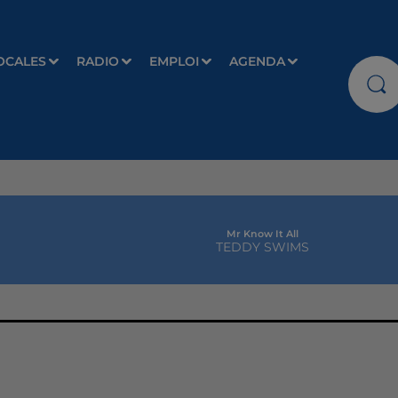
OCALES
RADIO
EMPLOI
AGENDA
Mr Know It All
TEDDY SWIMS