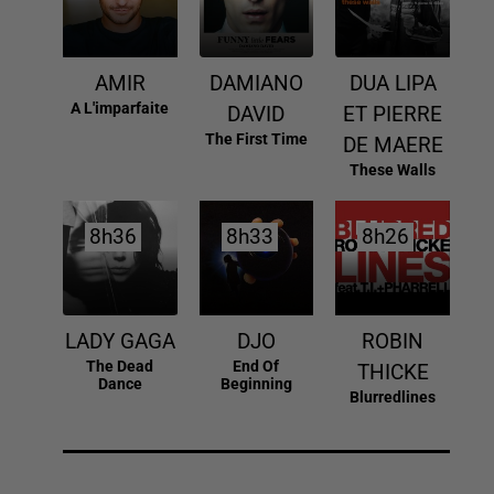
AMIR
DAMIANO
DUA LIPA
A L'imparfaite
DAVID
ET PIERRE
The First Time
DE MAERE
These Walls
8h36
8h36
8h33
8h33
8h26
8h26
LADY GAGA
DJO
ROBIN
The Dead
End Of
THICKE
Dance
Beginning
Blurredlines