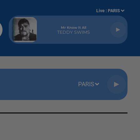
Live :
PARIS
Mr Know It All
TEDDY SWIMS
PARIS