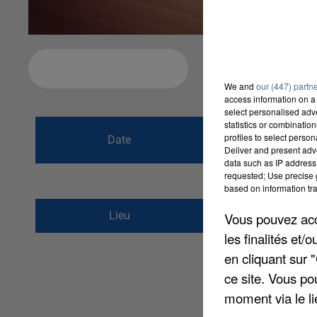
Ajouter à votre calendrier
We and
our (447) partn
access information on a 
select personalised ad
statistics or combinatio
du
20 février 202
profiles to select person
Date
Deliver and present adv
au
20 février 20
data such as IP address 
requested; Use precise g
based on information tra
1-3, rue Emile Lecler
Lieu
Vous pouvez acce
77000
Melun
les finalités et
en cliquant sur 
ce site. Vous po
moment via le li