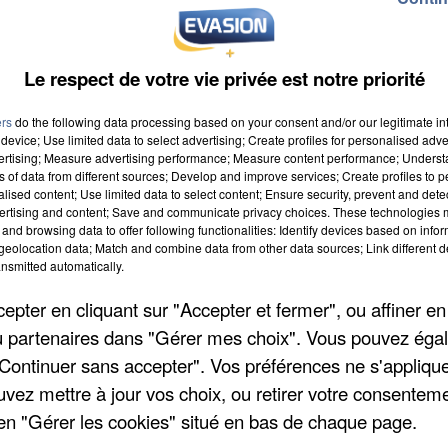
Le respect de votre vie privée est notre priorité
ers
do the following data processing based on your consent and/or our legitimate int
device; Use limited data to select advertising; Create profiles for personalised adver
vertising; Measure advertising performance; Measure content performance; Unders
ns of data from different sources; Develop and improve services; Create profiles to 
0 à 8h00
alised content; Use limited data to select content; Ensure security, prevent and detect
ertising and content; Save and communicate privacy choices. These technologies
20 à 18h59
and browsing data to offer following functionalities: Identify devices based on infor
eolocation data; Match and combine data from other data sources; Link different de
nsmitted automatically.
c
pter en cliquant sur "Accepter et fermer", ou affiner en
/ou partenaires dans "Gérer mes choix". Vous pouvez éga
"Continuer sans accepter". Vos préférences ne s'appliqu
uvez mettre à jour vos choix, ou retirer votre consenteme
en "Gérer les cookies" situé en bas de chaque page.