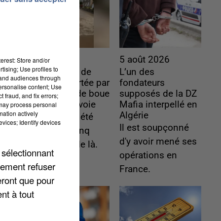
6 août 2026
5 août 2026
erest: Store and/or
tising; Use profiles to
Une touriste de
L’un des
tand audiences through
l’Oise emportée par
fondateurs
personalise content; Use
une coulée de boue
supposés de la DZ
 fraud, and fix errors;
en Haute-Savoie
Mafia interpellé en
 may process personal
mation actively
Algérie
Son corps a été
vices; Identify devices
Il est soupçonné
retrouvé à cinq
d'y avoir mené ses
kilomètres de là.
 sélectionnant
opérations en
lement refuser
France.
eront que pour
nt à tout