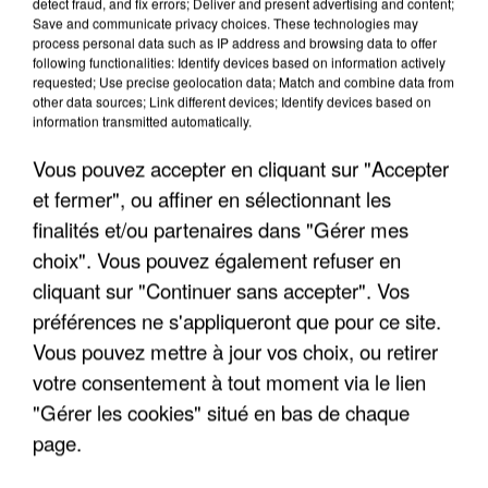
detect fraud, and fix errors; Deliver and present advertising and content;
Save and communicate privacy choices. These technologies may
process personal data such as IP address and browsing data to offer
following functionalities: Identify devices based on information actively
requested; Use precise geolocation data; Match and combine data from
other data sources; Link different devices; Identify devices based on
information transmitted automatically.
Vous pouvez accepter en cliquant sur "Accepter
et fermer", ou affiner en sélectionnant les
finalités et/ou partenaires dans "Gérer mes
6 août 2026
choix". Vous pouvez également refuser en
Gabriel Attal et Raphaël Glucksmann visés par des
cliquant sur "Continuer sans accepter". Vos
ingérences...
préférences ne s'appliqueront que pour ce site.
Sollicité, Sébastien Lecornu annonce un "travail
Vous pouvez mettre à jour vos choix, ou retirer
commun" avec les partis à la rentrée.
votre consentement à tout moment via le lien
"Gérer les cookies" situé en bas de chaque
page.