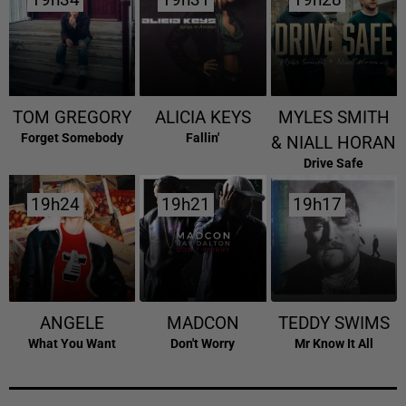
19h34
19h34
19h31
19h31
19h28
19h28
TOM GREGORY
ALICIA KEYS
MYLES SMITH
Forget Somebody
Fallin'
& NIALL HORAN
Drive Safe
19h24
19h24
19h21
19h21
19h17
19h17
ANGELE
MADCON
TEDDY SWIMS
What You Want
Don't Worry
Mr Know It All