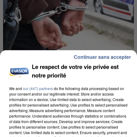
Continuer sans accepter
7 août 2026
Le respect de votre vie privée est
Un second cadre de la DZ Mafia interpellé en
notre priorité
Algérie
Un cofondateur du réseau avait été interpellé
We and
our (447) partners
do the following data processing based on
your consent and/or our legitimate interest: Store and/or access
quelques jours plus tôt.
information on a device; Use limited data to select advertising; Create
profiles for personalised advertising; Use profiles to select personalised
advertising; Measure advertising performance; Measure content
performance; Understand audiences through statistics or combinations
of data from different sources; Develop and improve services; Create
profiles to personalise content; Use profiles to select personalised
content; Use limited data to select content; Ensure security, prevent and