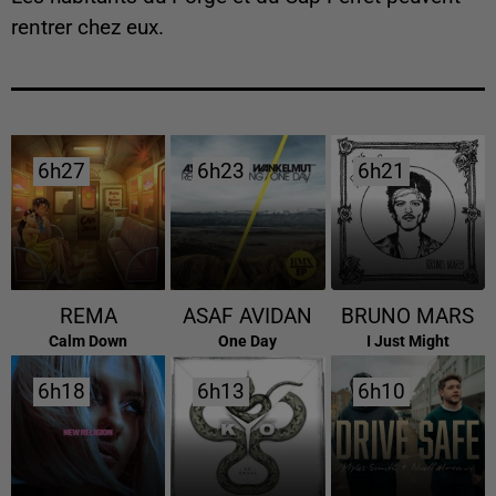
rentrer chez eux.
6h27
6h27
6h23
6h23
6h21
6h21
REMA
ASAF AVIDAN
BRUNO MARS
Calm Down
One Day
I Just Might
6h18
6h18
6h13
6h13
6h10
6h10