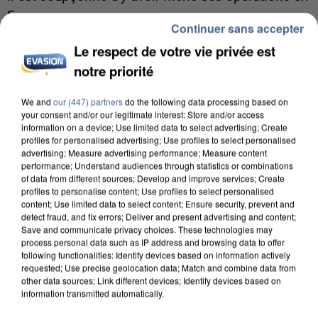
France.
Continuer sans accepter
Le respect de votre vie privée est
notre priorité
We and
our (447) partners
do the following data processing based on
your consent and/or our legitimate interest: Store and/or access
information on a device; Use limited data to select advertising; Create
profiles for personalised advertising; Use profiles to select personalised
advertising; Measure advertising performance; Measure content
performance; Understand audiences through statistics or combinations
of data from different sources; Develop and improve services; Create
profiles to personalise content; Use profiles to select personalised
content; Use limited data to select content; Ensure security, prevent and
detect fraud, and fix errors; Deliver and present advertising and content;
Save and communicate privacy choices. These technologies may
process personal data such as IP address and browsing data to offer
following functionalities: Identify devices based on information actively
requested; Use precise geolocation data; Match and combine data from
5 août 2026
other data sources; Link different devices; Identify devices based on
Une enquête ouverte à Marseille après la
information transmitted automatically.
découverte d’un enfant de...