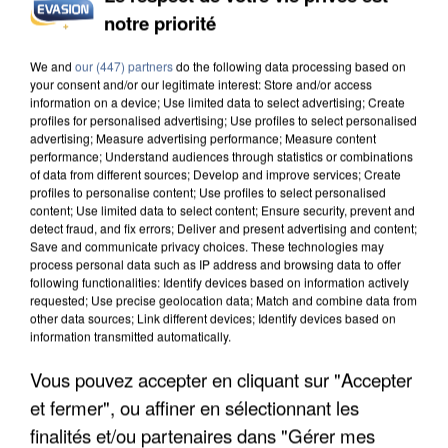
notre priorité
UN SECOND CADRE DE LA DZ MAFIA
INTERPELLÉ EN ALGÉRIE
We and
our (447) partners
do the following data processing based on
your consent and/or our legitimate interest: Store and/or access
information on a device; Use limited data to select advertising; Create
profiles for personalised advertising; Use profiles to select personalised
advertising; Measure advertising performance; Measure content
performance; Understand audiences through statistics or combinations
of data from different sources; Develop and improve services; Create
profiles to personalise content; Use profiles to select personalised
content; Use limited data to select content; Ensure security, prevent and
detect fraud, and fix errors; Deliver and present advertising and content;
Save and communicate privacy choices. These technologies may
process personal data such as IP address and browsing data to offer
following functionalities: Identify devices based on information actively
requested; Use precise geolocation data; Match and combine data from
other data sources; Link different devices; Identify devices based on
information transmitted automatically.
Vous pouvez accepter en cliquant sur "Accepter
et fermer", ou affiner en sélectionnant les
UNE TOURISTE DE L’OISE EMPORTÉE PAR UNE
finalités et/ou partenaires dans "Gérer mes
COULÉE DE BOUE EN HAUTE-SAVOIE