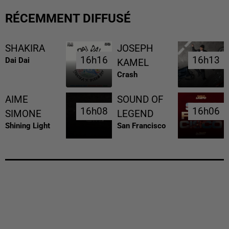
RÉCEMMENT DIFFUSÉ
SHAKIRA
JOSEPH
16h16
16h16
16h13
16h13
Dai Dai
KAMEL
Crash
AIME
SOUND OF
16h08
16h08
16h06
16h06
SIMONE
LEGEND
Shining Light
San Francisco