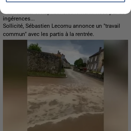
6 août 2026
Gabriel Attal et Raphaël Glucksmann visés par des
ingérences...
Sollicité, Sébastien Lecornu annonce un "travail
commun" avec les partis à la rentrée.