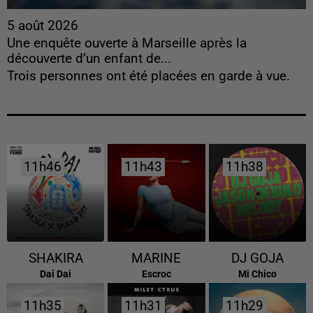
5 août 2026
Une enquête ouverte à Marseille après la
découverte d’un enfant de...
Trois personnes ont été placées en garde à vue.
11h46
11h46
11h43
11h43
11h38
11h38
SHAKIRA
MARINE
DJ GOJA
Dai Dai
Escroc
Mi Chico
11h35
11h35
11h31
11h31
11h29
11h29