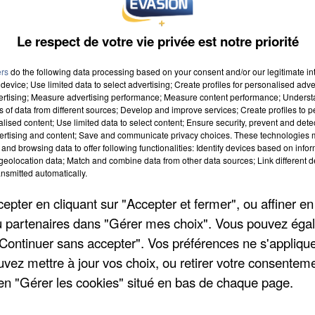
Le respect de votre vie privée est notre priorité
ers
do the following data processing based on your consent and/or our legitimate int
device; Use limited data to select advertising; Create profiles for personalised adver
vertising; Measure advertising performance; Measure content performance; Unders
ns of data from different sources; Develop and improve services; Create profiles to 
alised content; Use limited data to select content; Ensure security, prevent and detect
1 à 8h00
ertising and content; Save and communicate privacy choices. These technologies
and browsing data to offer following functionalities: Identify devices based on infor
21 à 18h59
eolocation data; Match and combine data from other data sources; Link different de
nsmitted automatically.
pter en cliquant sur "Accepter et fermer", ou affiner en
/ou partenaires dans "Gérer mes choix". Vous pouvez éga
"Continuer sans accepter". Vos préférences ne s'appliqu
uvez mettre à jour vos choix, ou retirer votre consenteme
en "Gérer les cookies" situé en bas de chaque page.