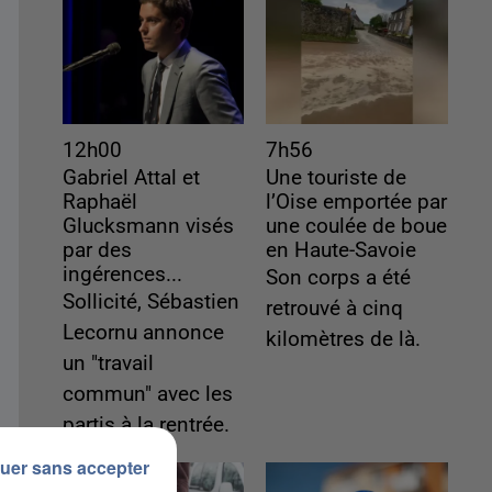
12h00
7h56
Gabriel Attal et
Une touriste de
Raphaël
l’Oise emportée par
Glucksmann visés
une coulée de boue
par des
en Haute-Savoie
ingérences...
Son corps a été
Sollicité, Sébastien
retrouvé à cinq
Lecornu annonce
kilomètres de là.
un "travail
commun" avec les
partis à la rentrée.
uer sans accepter