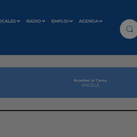
OCALES
RADIO
EMPLOI
AGENDA
Bruxelles Je T'aime
ANGELE