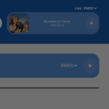
Live :
PARIS
Bruxelles Je T'aime
ANGELE
PARIS