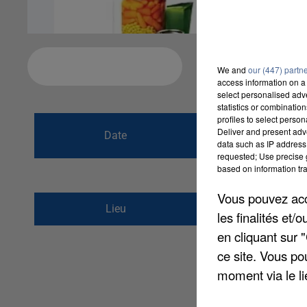
Ajouter à votre calendrier
We and
our (447) partn
access information on a 
select personalised ad
statistics or combinatio
profiles to select person
du
13 février 202
Deliver and present adv
Date
data such as IP address 
au
14 février 20
requested; Use precise g
based on information tra
Vous pouvez acce
Rue du Moulin
Lieu
les finalités et
28130
PIERRES
en cliquant sur 
ce site. Vous po
moment via le li