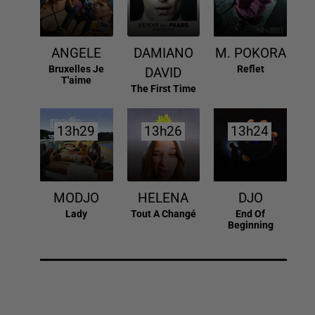
ANGELE
DAMIANO
M. POKORA
Bruxelles Je
Reflet
DAVID
T'aime
The First Time
13h29
13h29
13h26
13h26
13h24
13h24
MODJO
HELENA
DJO
Lady
Tout A Changé
End Of
Beginning