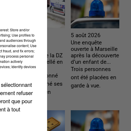
erest: Store and/or
5 août 2026
5 août 2026
tising; Use profiles to
tand audiences through
L’un des
Une enquête
personalise content; Use
fondateurs
ouverte à Marseille
 fraud, and fix errors;
supposés de la DZ
après la découverte
 may process personal
mation actively
Mafia interpellé en
d’un enfant de...
vices; Identify devices
Algérie
Trois personnes
Il est soupçonné
ont été placées en
 sélectionnant
d'y avoir mené ses
garde à vue.
lement refuser
opérations en
eront que pour
France.
nt à tout