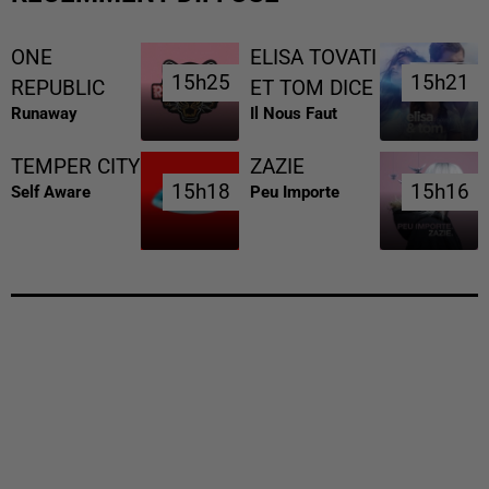
ONE
ELISA TOVATI
15h25
15h25
15h21
15h21
REPUBLIC
ET TOM DICE
Runaway
Il Nous Faut
TEMPER CITY
ZAZIE
15h18
15h18
15h16
15h16
Self Aware
Peu Importe