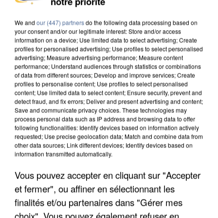
notre priorité
DE SOLIDARITÉ AVEC LES...
We and
our (447) partners
do the following data processing based on
your consent and/or our legitimate interest: Store and/or access
information on a device; Use limited data to select advertising; Create
profiles for personalised advertising; Use profiles to select personalised
advertising; Measure advertising performance; Measure content
performance; Understand audiences through statistics or combinations
of data from different sources; Develop and improve services; Create
profiles to personalise content; Use profiles to select personalised
content; Use limited data to select content; Ensure security, prevent and
detect fraud, and fix errors; Deliver and present advertising and content;
Save and communicate privacy choices. These technologies may
process personal data such as IP address and browsing data to offer
following functionalities: Identify devices based on information actively
requested; Use precise geolocation data; Match and combine data from
other data sources; Link different devices; Identify devices based on
information transmitted automatically.
Vous pouvez accepter en cliquant sur "Accepter
APRÈS TOUTES CES CANICULES, LES REFUGES
et fermer", ou affiner en sélectionnant les
DE FAUNE SAUVAGE SONT...
finalités et/ou partenaires dans "Gérer mes
choix". Vous pouvez également refuser en