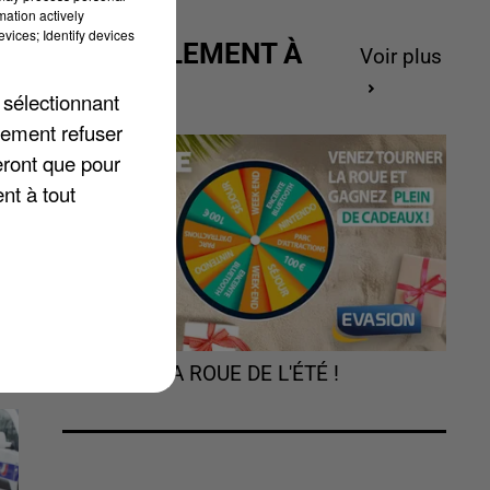
mation actively
vices; Identify devices
ACTUELLEMENT À
Voir plus
é
GAGNER
 sélectionnant
lement refuser
eront que pour
nt à tout
TOURNEZ LA ROUE DE L'ÉTÉ !