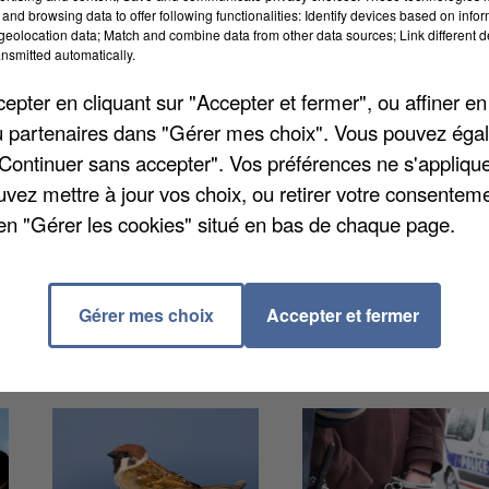
 redemande aussi "aux autres maires du bassin de vie
and browsing data to offer following functionalities: Identify devices based on infor
eolocation data; Match and combine data from other data sources; Link different de
résident du département de Seine-et-Marne de ne pas
nsmitted automatically.
mettre la pression. Un rendez-vous est déjà programm
pter en cliquant sur "Accepter et fermer", ou affiner en
ys, Gilles Battail. Pour tenter de le convaincre.
/ou partenaires dans "Gérer mes choix". Vous pouvez éga
"Continuer sans accepter". Vos préférences ne s'appliqu
uvez mettre à jour vos choix, ou retirer votre consenteme
en "Gérer les cookies" situé en bas de chaque page.
Gérer mes choix
Accepter et fermer