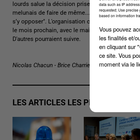
lourds salue la décision prise par la Ville. Elle
data such as IP address 
requested; Use precise g
melunais de faire de même... et aux préfet et p
based on information tra
s’y opposer". L'organisation continue donc de 
Vous pouvez acce
le mois prochain, avec le maire de Dammarie-les-L
les finalités et
D'autres pourraient suivre.
en cliquant sur 
ce site. Vous po
moment via le li
Nicolas Chacun - Brice Charrier
LES ARTICLES LES PLUS VUS