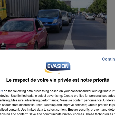
Contin
Le respect de votre vie privée est notre priorité
ers
do the following data processing based on your consent and/or our legitimate int
device; Use limited data to select advertising; Create profiles for personalised adver
vertising; Measure advertising performance; Measure content performance; Unders
ns of data from different sources; Develop and improve services; Create profiles to 
alised content; Use limited data to select content; Ensure security, prevent and detect
ns en transit à Melun. Le collectif local anti poids-
ertising and content; Save and communicate privacy choices. These technologies