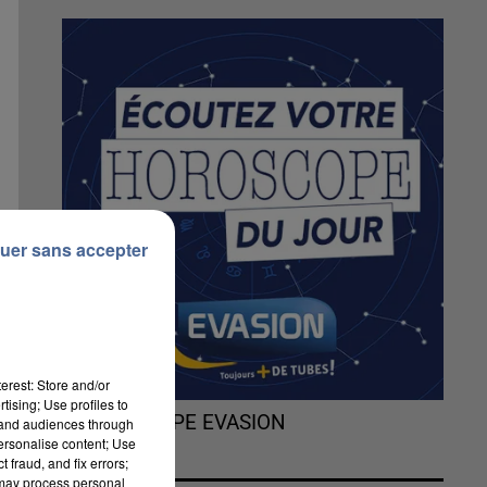
uer sans accepter
erest: Store and/or
tising; Use profiles to
L'HOROSCOPE EVASION
tand audiences through
personalise content; Use
 fraud, and fix errors;
 may process personal