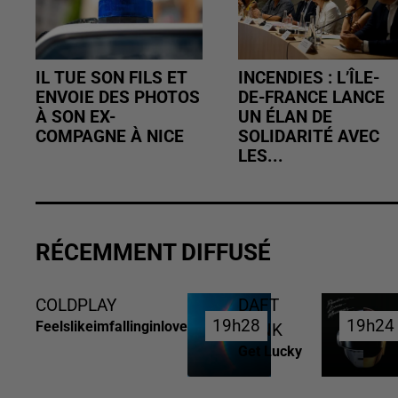
IL TUE SON FILS ET
INCENDIES : L’ÎLE-
ENVOIE DES PHOTOS
DE-FRANCE LANCE
À SON EX-
UN ÉLAN DE
COMPAGNE À NICE
SOLIDARITÉ AVEC
LES...
RÉCEMMENT DIFFUSÉ
COLDPLAY
DAFT
19h28
19h28
19h24
19h24
Feelslikeimfallinginlove
PUNK
Get Lucky