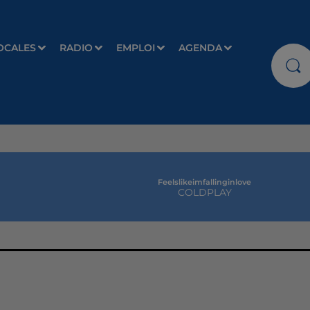
OCALES
RADIO
EMPLOI
AGENDA
Feelslikeimfallinginlove
COLDPLAY