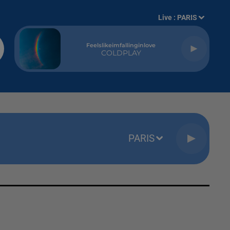
Live :
PARIS
Feelslikeimfallinginlove
COLDPLAY
PARIS