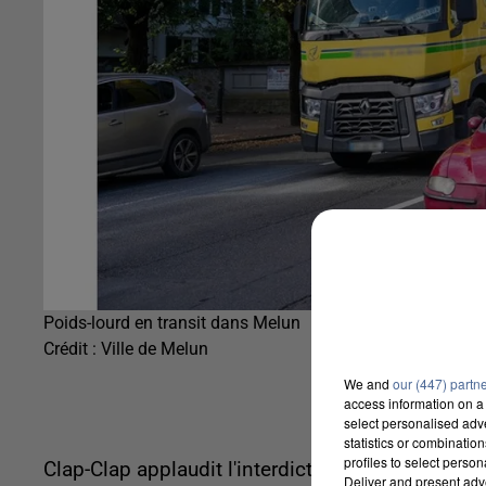
Poids-lourd en transit dans Melun
Crédit :
Ville de Melun
We and
our (447) partn
access information on a 
select personalised ad
statistics or combinatio
profiles to select person
Clap-Clap applaudit l'interdiction des gros camio
Deliver and present adv