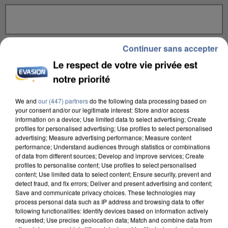
Votre message
*
Continuer sans accepter
Le respect de votre vie privée est
notre priorité
We and
our (447) partners
do the following data processing based on
your consent and/or our legitimate interest: Store and/or access
information on a device; Use limited data to select advertising; Create
Taille maximum : 500 caractères
profiles for personalised advertising; Use profiles to select personalised
advertising; Measure advertising performance; Measure content
Votre CV
performance; Understand audiences through statistics or combinations
of data from different sources; Develop and improve services; Create
profiles to personalise content; Use profiles to select personalised
content; Use limited data to select content; Ensure security, prevent and
detect fraud, and fix errors; Deliver and present advertising and content;
L'upload de fichier est limité à 2Mo pour les images et PDF et 5Mo pour les
Save and communicate privacy choices. These technologies may
audios.
process personal data such as IP address and browsing data to offer
following functionalities: Identify devices based on information actively
Votre lettre de motivation
requested; Use precise geolocation data; Match and combine data from