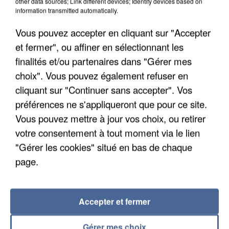
other data sources; Link different devices; Identify devices based on
information transmitted automatically.
Vous pouvez accepter en cliquant sur "Accepter
L'upload de fichier est limité à 2Mo pour les images et PDF et 5Mo pour les
audios.
et fermer", ou affiner en sélectionnant les
finalités et/ou partenaires dans "Gérer mes
choix". Vous pouvez également refuser en
Envoyer la candidature
cliquant sur "Continuer sans accepter". Vos
préférences ne s'appliqueront que pour ce site.
Vous pouvez mettre à jour vos choix, ou retirer
votre consentement à tout moment via le lien
"Gérer les cookies" situé en bas de chaque
RÉCEMMENT DIFFUSÉ
page.
OFENBACH
DJO
14h39
14h39
14h36
14h36
Overdrive
End Of Beginning
Accepter et fermer
Gérer mes choix