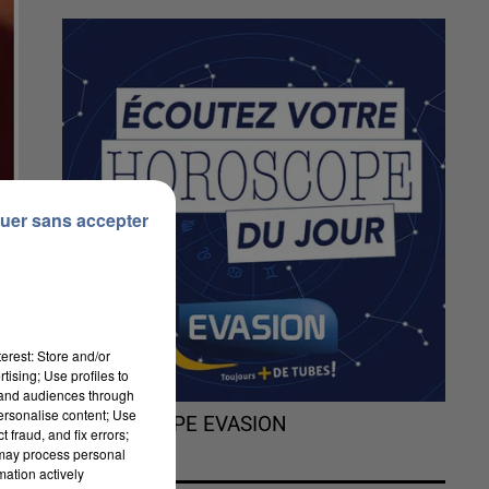
uer sans accepter
erest: Store and/or
tising; Use profiles to
tand audiences through
personalise content; Use
L'HOROSCOPE EVASION
 fraud, and fix errors;
 may process personal
mation actively