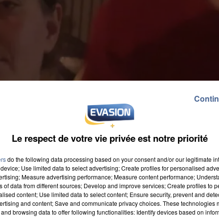
Contin
Le respect de votre vie privée est notre priorité
ers
do the following data processing based on your consent and/or our legitimate int
device; Use limited data to select advertising; Create profiles for personalised adver
vertising; Measure advertising performance; Measure content performance; Unders
ns of data from different sources; Develop and improve services; Create profiles to 
alised content; Use limited data to select content; Ensure security, prevent and detect
ertising and content; Save and communicate privacy choices. These technologies
ns n’a plus donné signe de vie depuis le 25 avril. La
and browsing data to offer following functionalities: Identify devices based on infor