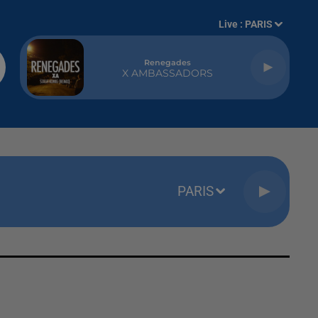
Live :
PARIS
Renegades
X AMBASSADORS
PARIS