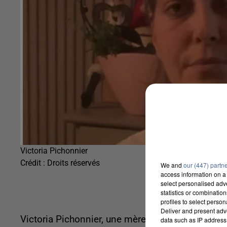
Victoria Pichonnier
Crédit :
Droits réservés
We and
our (447) partn
access information on a 
select personalised ad
statistics or combinatio
profiles to select person
Deliver and present adv
Victoria Pichonnier, une mère de famille de 30 a
data such as IP address 