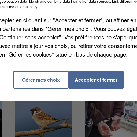
eolocation data; Match and combine data from other data sources; Link different de
t une personne atteinte d’épilepsie qui n’a pas pris
nsmitted automatically.
t une femme occidentale aux cheveux bruns. Au mome
pter en cliquant sur "Accepter et fermer", ou affiner en
n haut beige ou blanc et une pince dans les cheveux.
/ou partenaires dans "Gérer mes choix". Vous pouvez éga
tée à joindre le 17.
"Continuer sans accepter". Vos préférences ne s'appliqu
uvez mettre à jour vos choix, ou retirer votre consenteme
en "Gérer les cookies" situé en bas de chaque page.
Gérer mes choix
Accepter et fermer