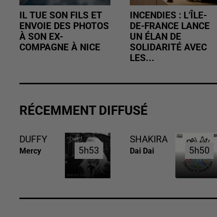
IL TUE SON FILS ET
INCENDIES : L’ÎLE-
ENVOIE DES PHOTOS
DE-FRANCE LANCE
À SON EX-
UN ÉLAN DE
COMPAGNE À NICE
SOLIDARITÉ AVEC
LES...
RÉCEMMENT DIFFUSÉ
DUFFY
SHAKIRA
5h53
5h53
5h50
5h50
Mercy
Dai Dai