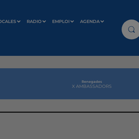
OCALES
RADIO
EMPLOI
AGENDA
Renegades
X AMBASSADORS