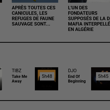
APRÈS TOUTES CES
L’UN DES
CANICULES, LES
FONDATEURS
REFUGES DE FAUNE
SUPPOSÉS DE LA D
SAUVAGE SONT...
MAFIA INTERPELL
EN ALGÉRIE
TIBZ
DJO
5h48
5h48
5h45
5h45
Take Me
End Of
Away
Beginning