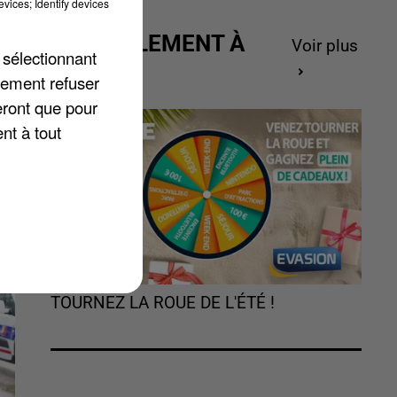
vices; Identify devices
nt
ACTUELLEMENT À
Voir plus
 sélectionnant
GAGNER
lement refuser
eront que pour
nt à tout
TOURNEZ LA ROUE DE L'ÉTÉ !