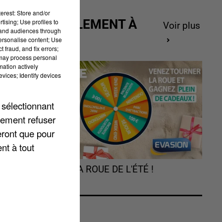
erest: Store and/or
ACTUELLEMENT À
tising; Use profiles to
Voir plus
tand audiences through
GAGNER
personalise content; Use
 fraud, and fix errors;
 may process personal
mation actively
és
vices; Identify devices
 sélectionnant
lement refuser
eront que pour
nt à tout
TOURNEZ LA ROUE DE L'ÉTÉ !