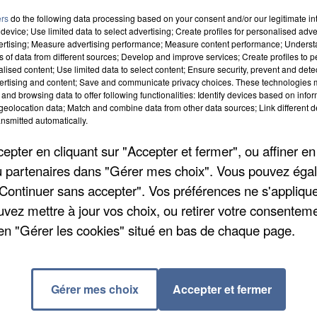
ers
do the following data processing based on your consent and/or our legitimate int
device; Use limited data to select advertising; Create profiles for personalised adver
vertising; Measure advertising performance; Measure content performance; Unders
ns of data from different sources; Develop and improve services; Create profiles to 
est renforcée. La mairie appelle les habitants à la
alised content; Use limited data to select content; Ensure security, prevent and detect
s réseaux sociaux, en début de semaine. On y voit un
ertising and content; Save and communicate privacy choices. These technologies
and browsing data to offer following functionalities: Identify devices based on infor
ble être une arme à feu ou une réplique. Des clich
eolocation data; Match and combine data from other data sources; Link different de
rrogations. La police municipale a renforcé ses
nsmitted automatically.
rassurer : « il n’existe aucun danger immédiat à ce
pter en cliquant sur "Accepter et fermer", ou affiner en
/ou partenaires dans "Gérer mes choix". Vous pouvez éga
"Continuer sans accepter". Vos préférences ne s'appliqu
uvez mettre à jour vos choix, ou retirer votre consenteme
en "Gérer les cookies" situé en bas de chaque page.
us du dépôt de cookies que vous avez exprimé. Si
er votre accord en cliquant sur le bouton ci-dessous.
Gérer mes choix
Accepter et fermer