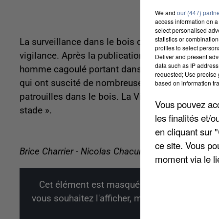
We and
our (447) partn
access information on a 
select personalised ad
statistics or combinatio
La surveillance dans le bois de Vaires-sur-Marne 
profiles to select person
vigilance. Après la publication de photos sur le
Deliver and present adv
data such as IP address 
homme cagoulé portant dans une main ce qui sem
requested; Use precise g
qui ont suscité de nombreuses réactions et inte
based on information tra
patrouilles dans le bois. La Ville veut toutefois 
Vous pouvez acce
stade ».
les finalités et
en cliquant sur 
ce site. Vous po
Brice Charrier - Nicolas Chacun
moment via le li
Cet élément est masqué compte-tenu du ref
vous souhaitez l'afficher, merci de nous donn