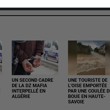
cher l'élément
UN SECOND CADRE
UNE TOURISTE DE
DE LA DZ MAFIA
L’OISE EMPORTÉE
Z
INTERPELLÉ EN
PAR UNE COULÉE D
ALGÉRIE
BOUE EN HAUTE-
SAVOIE