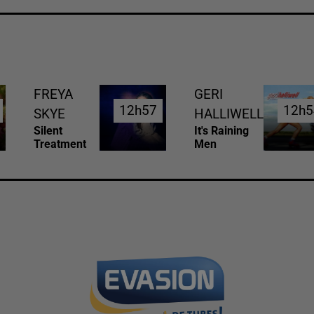
FREYA
GERI
12h57
12h57
12h5
12h5
SKYE
HALLIWELL
Silent
It's Raining
Treatment
Men