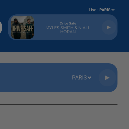
Live :
PARIS
Drive Safe
MYLES SMITH & NIALL
HORAN
PARIS