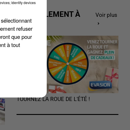
vices; Identify devices
ACTUELLEMENT À
Voir plus
 sélectionnant
GAGNER
lement refuser
eront que pour
nt à tout
TOURNEZ LA ROUE DE L'ÉTÉ !