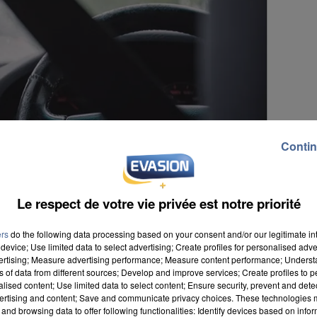
Contin
Le respect de votre vie privée est notre priorité
ers
do the following data processing based on your consent and/or our legitimate int
device; Use limited data to select advertising; Create profiles for personalised adver
vertising; Measure advertising performance; Measure content performance; Unders
ns of data from different sources; Develop and improve services; Create profiles to 
alised content; Use limited data to select content; Ensure security, prevent and detect
ertising and content; Save and communicate privacy choices. These technologies
es ces prochains jours. La Chaîne météo prévoit que l
and browsing data to offer following functionalities: Identify devices based on infor