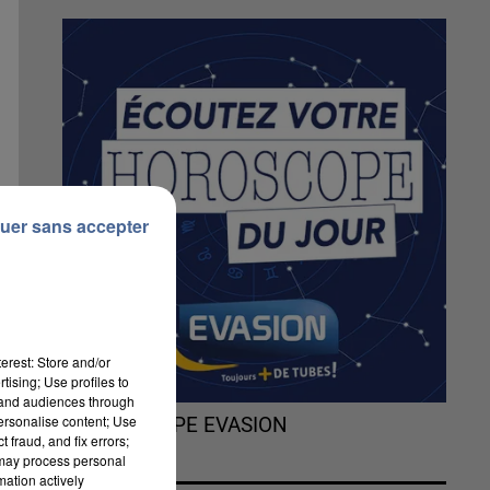
uer sans accepter
erest: Store and/or
tising; Use profiles to
tand audiences through
personalise content; Use
L'HOROSCOPE EVASION
 fraud, and fix errors;
 may process personal
es
mation actively