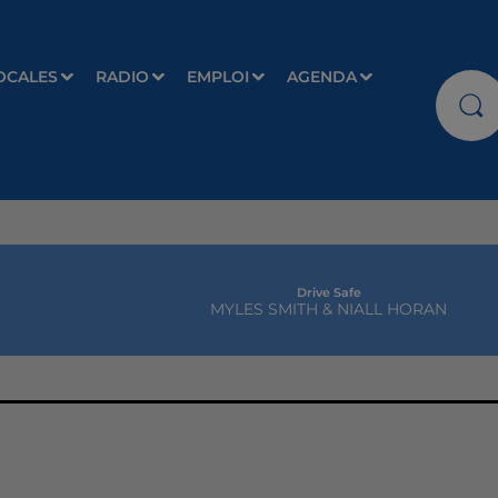
OCALES
RADIO
EMPLOI
AGENDA
Drive Safe
MYLES SMITH & NIALL HORAN