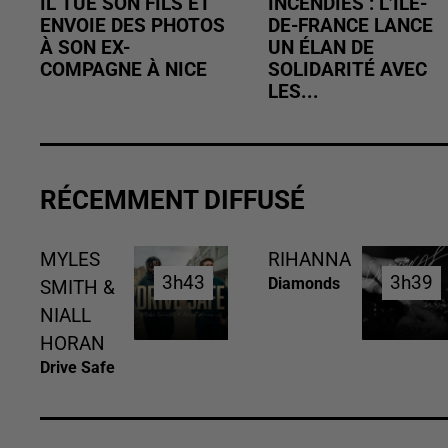
IL TUE SON FILS ET
INCENDIES : L’ÎLE-
ENVOIE DES PHOTOS
DE-FRANCE LANCE
À SON EX-
UN ÉLAN DE
COMPAGNE À NICE
SOLIDARITÉ AVEC
LES...
RÉCEMMENT DIFFUSÉ
MYLES
RIHANNA
3h43
3h43
3h39
3h39
Diamonds
SMITH &
NIALL
HORAN
Drive Safe