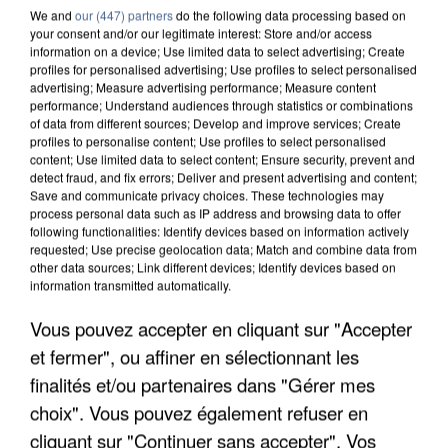
We and
our (447) partners
do the following data processing based on
your consent and/or our legitimate interest: Store and/or access
information on a device; Use limited data to select advertising; Create
profiles for personalised advertising; Use profiles to select personalised
advertising; Measure advertising performance; Measure content
performance; Understand audiences through statistics or combinations
of data from different sources; Develop and improve services; Create
profiles to personalise content; Use profiles to select personalised
content; Use limited data to select content; Ensure security, prevent and
detect fraud, and fix errors; Deliver and present advertising and content;
Save and communicate privacy choices. These technologies may
process personal data such as IP address and browsing data to offer
following functionalities: Identify devices based on information actively
requested; Use precise geolocation data; Match and combine data from
other data sources; Link different devices; Identify devices based on
information transmitted automatically.
UN SECOND CADRE DE LA DZ MAFIA
Vous pouvez accepter en cliquant sur "Accepter
INTERPELLÉ EN ALGÉRIE
et fermer", ou affiner en sélectionnant les
finalités et/ou partenaires dans "Gérer mes
choix". Vous pouvez également refuser en
cliquant sur "Continuer sans accepter". Vos