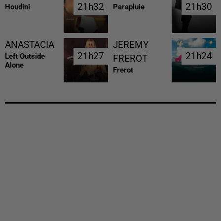
21h32
21h32
21h30
21h30
Houdini
Parapluie
ANASTACIA
JEREMY
21h27
21h27
21h24
21h24
Left Outside
FREROT
Alone
Frerot