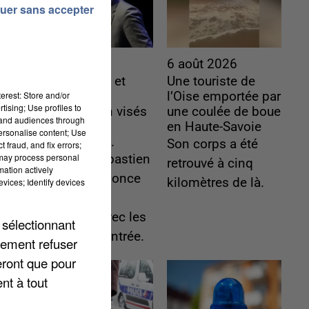
uer sans accepter
6 août 2026
6 août 2026
Gabriel Attal et
Une touriste de
erest: Store and/or
Raphaël
l’Oise emportée par
tising; Use profiles to
Glucksmann visés
une coulée de boue
tand audiences through
par des
en Haute-Savoie
personalise content; Use
ingérences...
Son corps a été
 fraud, and fix errors;
 may process personal
Sollicité, Sébastien
retrouvé à cinq
mation actively
Lecornu annonce
kilomètres de là.
vices; Identify devices
un "travail
commun" avec les
 sélectionnant
partis à la rentrée.
lement refuser
eront que pour
nt à tout