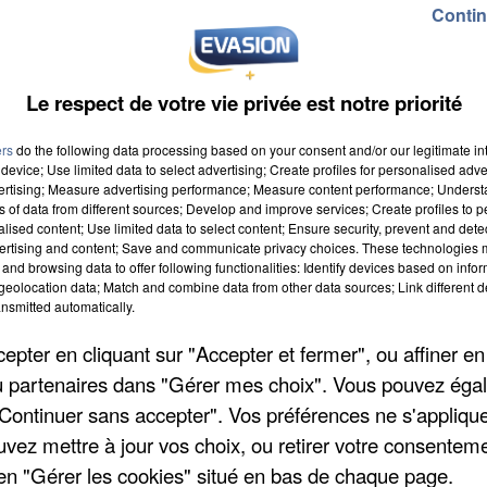
Contin
Le respect de votre vie privée est notre priorité
ers
do the following data processing based on your consent and/or our legitimate int
device; Use limited data to select advertising; Create profiles for personalised adver
vertising; Measure advertising performance; Measure content performance; Unders
ns of data from different sources; Develop and improve services; Create profiles to 
alised content; Use limited data to select content; Ensure security, prevent and detect
ertising and content; Save and communicate privacy choices. These technologies
and browsing data to offer following functionalities: Identify devices based on infor
eolocation data; Match and combine data from other data sources; Link different de
nsmitted automatically.
pter en cliquant sur "Accepter et fermer", ou affiner en
/ou partenaires dans "Gérer mes choix". Vous pouvez éga
"Continuer sans accepter". Vos préférences ne s'appliqu
uvez mettre à jour vos choix, ou retirer votre consenteme
en "Gérer les cookies" situé en bas de chaque page.