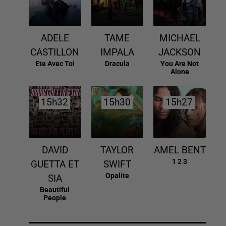
ADELE
TAME
MICHAEL
CASTILLON
IMPALA
JACKSON
Ete Avec Toi
Dracula
You Are Not
Alone
15h32
15h32
15h30
15h30
15h27
15h27
DAVID
TAYLOR
AMEL BENT
1 2 3
GUETTA ET
SWIFT
Opalite
SIA
Beautiful
People