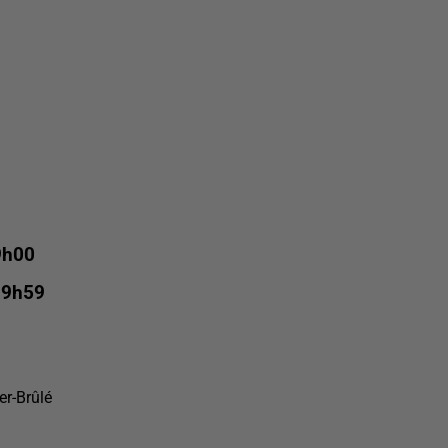
9h00
19h59
er-Brûlé