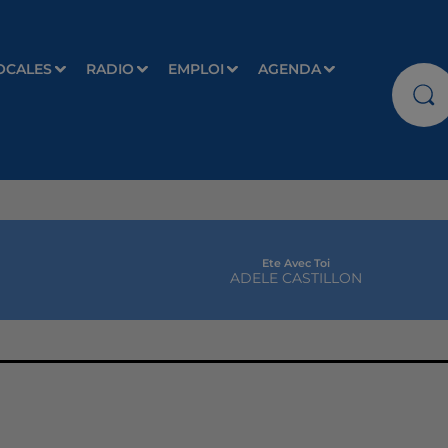
OCALES
RADIO
EMPLOI
AGENDA
Ete Avec Toi
ADELE CASTILLON