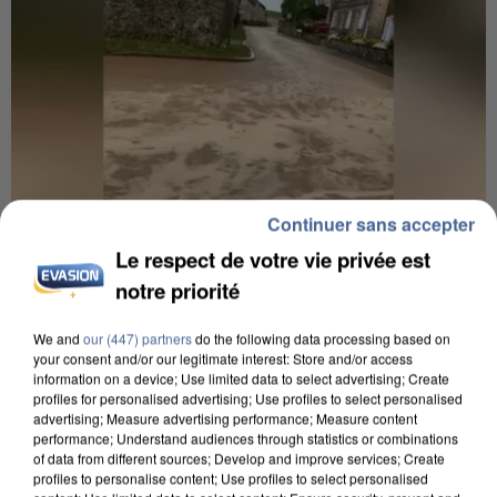
Continuer sans accepter
Le respect de votre vie privée est
notre priorité
7h56
Une touriste de l’Oise emportée par une coulée de
We and
our (447) partners
do the following data processing based on
boue en Haute-Savoie
your consent and/or our legitimate interest: Store and/or access
Son corps a été retrouvé à cinq kilomètres de là.
information on a device; Use limited data to select advertising; Create
profiles for personalised advertising; Use profiles to select personalised
advertising; Measure advertising performance; Measure content
performance; Understand audiences through statistics or combinations
of data from different sources; Develop and improve services; Create
profiles to personalise content; Use profiles to select personalised