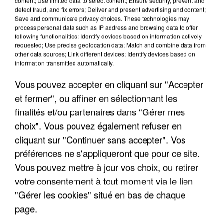
content; Use limited data to select content; Ensure security, prevent and
detect fraud, and fix errors; Deliver and present advertising and content;
Save and communicate privacy choices. These technologies may
process personal data such as IP address and browsing data to offer
following functionalities: Identify devices based on information actively
requested; Use precise geolocation data; Match and combine data from
other data sources; Link different devices; Identify devices based on
information transmitted automatically.
Vous pouvez accepter en cliquant sur "Accepter
et fermer", ou affiner en sélectionnant les
finalités et/ou partenaires dans "Gérer mes
choix". Vous pouvez également refuser en
5 août 2026
cliquant sur "Continuer sans accepter". Vos
L’un des fondateurs supposés de la DZ Mafia
interpellé en Algérie
préférences ne s'appliqueront que pour ce site.
Il est soupçonné d'y avoir mené ses opérations en
Vous pouvez mettre à jour vos choix, ou retirer
France.
votre consentement à tout moment via le lien
"Gérer les cookies" situé en bas de chaque
page.