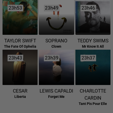
23h53
23h53
23h49
23h49
23h46
23h46
TAYLOR SWIFT
SOPRANO
TEDDY SWIMS
The Fate Of Ophelia
Clown
Mr Know It All
23h43
23h43
23h39
23h39
23h37
23h37
CESAR
LEWIS CAPALDI
CHARLOTTE
Liberta
Forget Me
CARDIN
Tant Pis Pour Elle