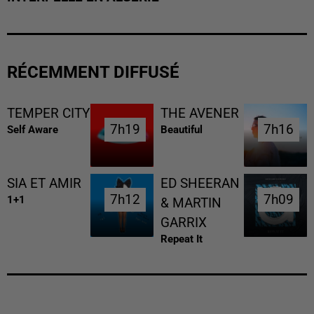
RÉCEMMENT DIFFUSÉ
TEMPER CITY
THE AVENER
7h19
7h19
7h16
7h16
Self Aware
Beautiful
SIA ET AMIR
ED SHEERAN
7h12
7h12
7h09
7h09
1+1
& MARTIN
GARRIX
Repeat It