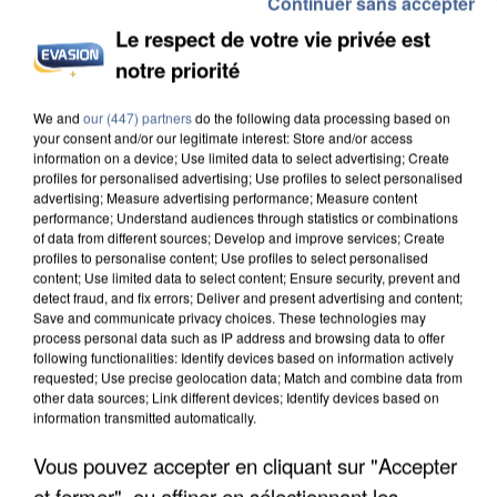
Continuer sans accepter
Le respect de votre vie privée est
notre priorité
APRÈS TOUTES CES CANICULES, LES REFUGES
We and
our (447) partners
do the following data processing based on
DE FAUNE SAUVAGE SONT...
your consent and/or our legitimate interest: Store and/or access
information on a device; Use limited data to select advertising; Create
profiles for personalised advertising; Use profiles to select personalised
advertising; Measure advertising performance; Measure content
performance; Understand audiences through statistics or combinations
of data from different sources; Develop and improve services; Create
profiles to personalise content; Use profiles to select personalised
content; Use limited data to select content; Ensure security, prevent and
detect fraud, and fix errors; Deliver and present advertising and content;
Save and communicate privacy choices. These technologies may
process personal data such as IP address and browsing data to offer
following functionalities: Identify devices based on information actively
requested; Use precise geolocation data; Match and combine data from
other data sources; Link different devices; Identify devices based on
information transmitted automatically.
Vous pouvez accepter en cliquant sur "Accepter
et fermer", ou affiner en sélectionnant les