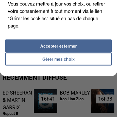
Vous pouvez mettre à jour vos choix, ou retirer
votre consentement à tout moment via le lien
"Gérer les cookies" situé en bas de chaque
page.
L’UN DES FONDATEURS SUPPOSÉS DE LA DZ
Accepter et fermer
MAFIA INTERPELLÉ EN ALGÉRIE
Gérer mes choix
RÉCEMMENT DIFFUSÉ
ED SHEERAN
BOB MARLEY
16h41
16h41
16h38
16h38
Iron Lion Zion
& MARTIN
GARRIX
Repeat It