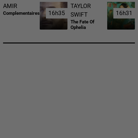
AMIR
TAYLOR
16h35
16h35
16h31
16h31
Complementaires
SWIFT
The Fate Of
Ophelia