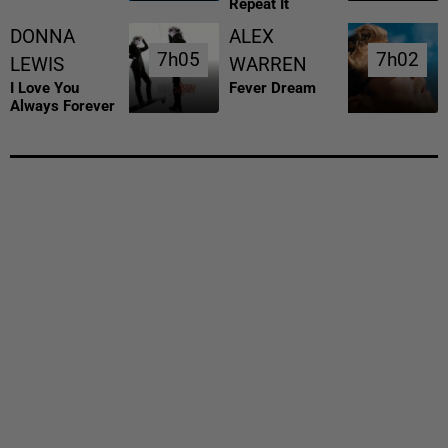
Repeat It
DONNA
ALEX
7h05
7h05
7h02
7h02
LEWIS
WARREN
I Love You
Fever Dream
Always Forever