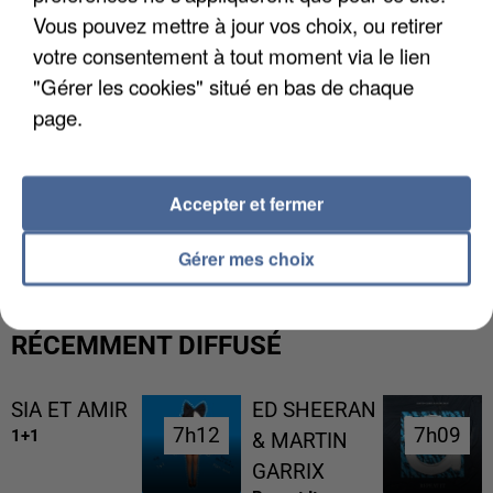
Vous pouvez mettre à jour vos choix, ou retirer
votre consentement à tout moment via le lien
"Gérer les cookies" situé en bas de chaque
page.
Accepter et fermer
UN SECOND CADRE DE LA DZ MAFIA
INTERPELLÉ EN ALGÉRIE
Gérer mes choix
RÉCEMMENT DIFFUSÉ
SIA ET AMIR
ED SHEERAN
7h12
7h12
7h09
7h09
1+1
& MARTIN
GARRIX