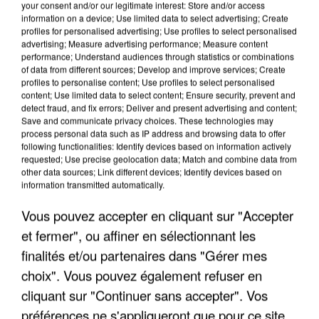
your consent and/or our legitimate interest: Store and/or access
information on a device; Use limited data to select advertising; Create
profiles for personalised advertising; Use profiles to select personalised
advertising; Measure advertising performance; Measure content
performance; Understand audiences through statistics or combinations
of data from different sources; Develop and improve services; Create
profiles to personalise content; Use profiles to select personalised
content; Use limited data to select content; Ensure security, prevent and
detect fraud, and fix errors; Deliver and present advertising and content;
Save and communicate privacy choices. These technologies may
process personal data such as IP address and browsing data to offer
following functionalities: Identify devices based on information actively
requested; Use precise geolocation data; Match and combine data from
other data sources; Link different devices; Identify devices based on
L’UN DES FONDATEURS SUPPOSÉS DE LA DZ
information transmitted automatically.
MAFIA INTERPELLÉ EN ALGÉRIE
Vous pouvez accepter en cliquant sur "Accepter
et fermer", ou affiner en sélectionnant les
finalités et/ou partenaires dans "Gérer mes
choix". Vous pouvez également refuser en
cliquant sur "Continuer sans accepter". Vos
préférences ne s'appliqueront que pour ce site.