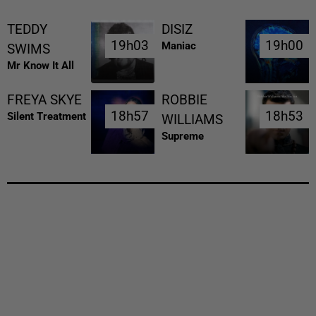
TEDDY
DISIZ
19h03
19h03
19h00
19h00
Maniac
SWIMS
Mr Know It All
FREYA SKYE
ROBBIE
18h57
18h57
18h53
18h53
Silent Treatment
WILLIAMS
Supreme