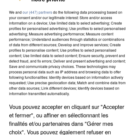
DE SOLIDARITÉ AVEC LES...
We and
our (447) partners
do the following data processing based on
your consent and/or our legitimate interest: Store and/or access
information on a device; Use limited data to select advertising; Create
profiles for personalised advertising; Use profiles to select personalised
advertising; Measure advertising performance; Measure content
performance; Understand audiences through statistics or combinations
of data from different sources; Develop and improve services; Create
profiles to personalise content; Use profiles to select personalised
content; Use limited data to select content; Ensure security, prevent and
detect fraud, and fix errors; Deliver and present advertising and content;
Save and communicate privacy choices. These technologies may
process personal data such as IP address and browsing data to offer
following functionalities: Identify devices based on information actively
requested; Use precise geolocation data; Match and combine data from
other data sources; Link different devices; Identify devices based on
information transmitted automatically.
Vous pouvez accepter en cliquant sur "Accepter
APRÈS TOUTES CES CANICULES, LES REFUGES
et fermer", ou affiner en sélectionnant les
DE FAUNE SAUVAGE SONT...
finalités et/ou partenaires dans "Gérer mes
choix". Vous pouvez également refuser en