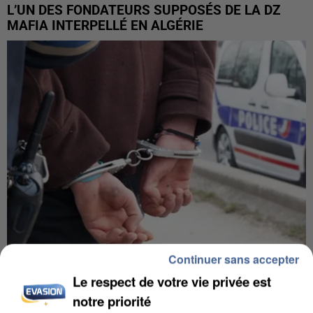
L’UN DES FONDATEURS SUPPOSÉS DE LA DZ
MAFIA INTERPELLÉ EN ALGÉRIE
Continuer sans accepter
Le respect de votre vie privée est
UN SECOND CADRE DE LA DZ MAFIA
INTERPELLÉ EN ALGÉRIE
notre priorité