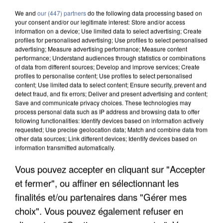
We and
our (447) partners
do the following data processing based on
your consent and/or our legitimate interest: Store and/or access
information on a device; Use limited data to select advertising; Create
profiles for personalised advertising; Use profiles to select personalised
advertising; Measure advertising performance; Measure content
performance; Understand audiences through statistics or combinations
of data from different sources; Develop and improve services; Create
profiles to personalise content; Use profiles to select personalised
content; Use limited data to select content; Ensure security, prevent and
detect fraud, and fix errors; Deliver and present advertising and content;
Save and communicate privacy choices. These technologies may
process personal data such as IP address and browsing data to offer
following functionalities: Identify devices based on information actively
requested; Use precise geolocation data; Match and combine data from
other data sources; Link different devices; Identify devices based on
information transmitted automatically.
Vous pouvez accepter en cliquant sur "Accepter
UNE TOURISTE DE L’OISE EMPORTÉE PAR UNE
COULÉE DE BOUE EN HAUTE-SAVOIE
et fermer", ou affiner en sélectionnant les
finalités et/ou partenaires dans "Gérer mes
choix". Vous pouvez également refuser en