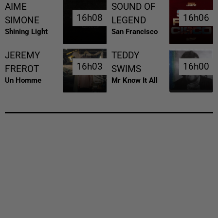
AIME
SOUND OF
16h08
16h08
16h06
16h06
SIMONE
LEGEND
Shining Light
San Francisco
JEREMY
TEDDY
16h03
16h03
16h00
16h00
FREROT
SWIMS
Un Homme
Mr Know It All