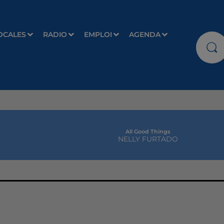
OCALES
RADIO
EMPLOI
AGENDA
All Good Things
NELLY FURTADO