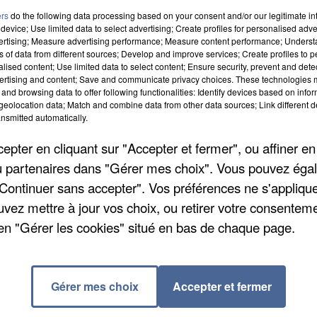
ers
do the following data processing based on your consent and/or our legitimate int
device; Use limited data to select advertising; Create profiles for personalised adver
vertising; Measure advertising performance; Measure content performance; Unders
ns of data from different sources; Develop and improve services; Create profiles to 
alised content; Use limited data to select content; Ensure security, prevent and detect
ertising and content; Save and communicate privacy choices. These technologies
and browsing data to offer following functionalities: Identify devices based on infor
eolocation data; Match and combine data from other data sources; Link different de
nsmitted automatically.
pter en cliquant sur "Accepter et fermer", ou affiner en
/ou partenaires dans "Gérer mes choix". Vous pouvez éga
"Continuer sans accepter". Vos préférences ne s'appliqu
ortes pour le prix symbolique d'un euro pour les
uvez mettre à jour vos choix, ou retirer votre consenteme
, il sera possible de venir à la rencontre des
en "Gérer les cookies" situé en bas de chaque page.
ssociations de conservation du patrimoine naturel.
parc de 10h à 18h tout au long de ce samedi 18 et
 permis en 2020 de verser 7.500 euros à six projets
Gérer mes choix
Accepter et fermer
aire est obligatoire à partir de 18 ans pour tous les