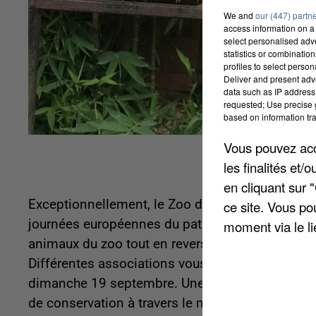
We and
our (447) partn
access information on a 
select personalised ad
statistics or combinatio
profiles to select person
Deliver and present adv
data such as IP address 
requested; Use precise g
based on information tra
Vous pouvez acce
les finalités et
en cliquant sur 
Exceptionnellement, le Zoo d'Amiens ouvre ses p
ce site. Vous po
journées européennes du patrimoine. Ce week-end
moment via le li
animaux du zoo tout en reversant l'argent aux a
Différentes associations vous attendent sur le 
dimanche 19 septembre. Une opération qui avait
de conservation à travers le monde. Le Pass sanit