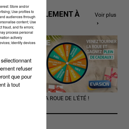
erest: Store and/or
tising; Use profiles to
ACTUELLEMENT À
Voir plus
tand audiences through
GAGNER
personalise content; Use
 fraud, and fix errors;
 may process personal
mation actively
vices; Identify devices
 sélectionnant
lement refuser
eront que pour
nt à tout
TOURNEZ LA ROUE DE L'ÉTÉ !