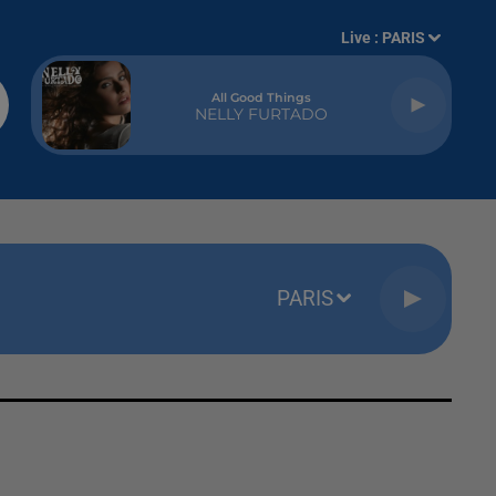
Live :
PARIS
All Good Things
NELLY FURTADO
PARIS