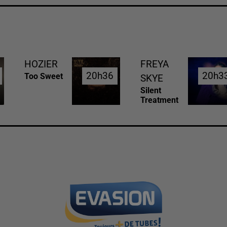
HOZIER
FREYA
20h36
20h36
20h3
20h3
Too Sweet
SKYE
Silent
Treatment