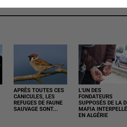
APRÈS TOUTES CES
L’UN DES
CANICULES, LES
FONDATEURS
REFUGES DE FAUNE
SUPPOSÉS DE LA D
SAUVAGE SONT...
MAFIA INTERPELL
EN ALGÉRIE