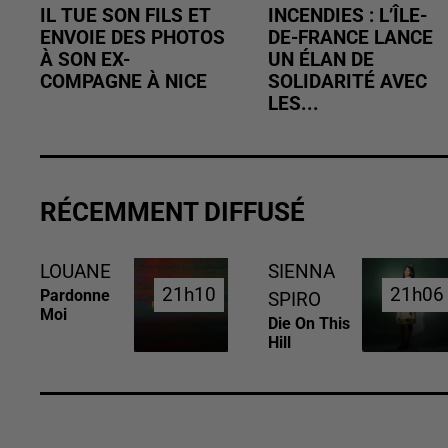
IL TUE SON FILS ET
INCENDIES : L’ÎLE-
ENVOIE DES PHOTOS
DE-FRANCE LANCE
À SON EX-
UN ÉLAN DE
COMPAGNE À NICE
SOLIDARITÉ AVEC
LES...
RÉCEMMENT DIFFUSÉ
LOUANE
SIENNA
21h10
21h10
21h06
21h06
Pardonne
SPIRO
Moi
Die On This
Hill