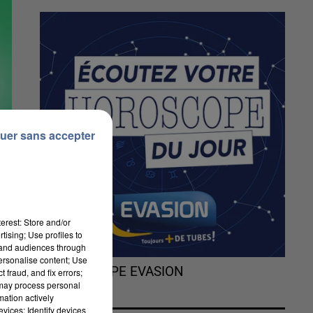
uer sans accepter
erest: Store and/or
tising; Use profiles to
tand audiences through
personalise content; Use
L'HOROSCOPE EVASION
 fraud, and fix errors;
 may process personal
mation actively
vices; Identify devices