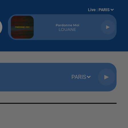
Live :
PARIS
Pardonne Moi
LOUANE
PARIS