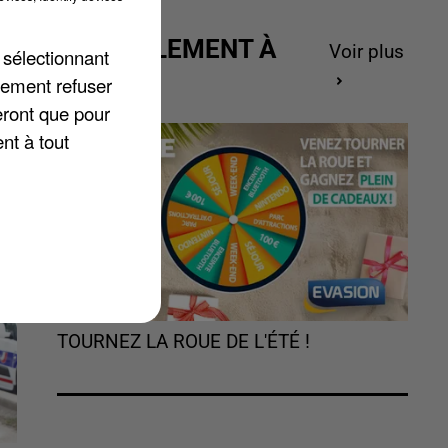
nc
ACTUELLEMENT À
Voir plus
 sélectionnant
GAGNER
lement refuser
eront que pour
e
nt à tout
TOURNEZ LA ROUE DE L'ÉTÉ !