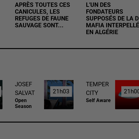
APRÈS TOUTES CES
L’UN DES
CANICULES, LES
FONDATEURS
REFUGES DE FAUNE
SUPPOSÉS DE LA D
SAUVAGE SONT...
MAFIA INTERPELL
EN ALGÉRIE
JOSEF
TEMPER
21h03
21h03
21h0
21h0
SALVAT
CITY
Open
Self Aware
Season