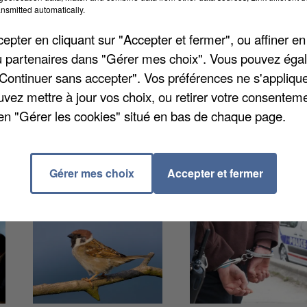
 L'association organisatrice, l'Equipe 80, compte do
nsmitted automatically.
Picard
. Une rencontre tendue a eu lieu entre les deux
pter en cliquant sur "Accepter et fermer", ou affiner en
ens Métropole, a indiqué vouloir interdire la
/ou partenaires dans "Gérer mes choix". Vous pouvez éga
 dégâts à hauteur de 50.000 euros ont été constatés
"Continuer sans accepter". Vos préférences ne s'appliqu
 hier sur Internet
, recueille déjà plus d'une centaine d
uvez mettre à jour vos choix, ou retirer votre consenteme
en "Gérer les cookies" situé en bas de chaque page.
Gérer mes choix
Accepter et fermer