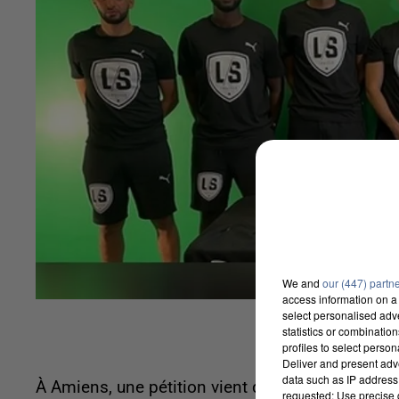
We and
our (447) partn
access information on a 
select personalised ad
statistics or combinatio
profiles to select person
Deliver and present adv
data such as IP address 
À Amiens, une pétition vient d'être lancée cont
requested; Use precise g