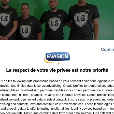
Contin
Le respect de votre vie privée est notre priorité
ers
do the following data processing based on your consent and/or our legitimate int
device; Use limited data to select advertising; Create profiles for personalised adver
vertising; Measure advertising performance; Measure content performance; Unders
ns of data from different sources; Develop and improve services; Create profiles to 
alised content; Use limited data to select content; Ensure security, prevent and detect
ertising and content; Save and communicate privacy choices. These technologies
and browsing data to offer following functionalities: Identify devices based on infor
re Amiens Métropole et son interdiction de la CAN
eolocation data; Match and combine data from other data sources; Link different de