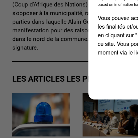
(Coup d'Afrique des Nations) des quartiers nord.
based on information tra
s'opposer à la municipalité, raconte
Le Courrier 
Vous pouvez acce
parties dans laquelle Alain Gest, président d'Ami
les finalités et
manifestation pour des raisons de sécurité. Des
en cliquant sur 
dans le nord de la commune.
La pétition, lancée
ce site. Vous po
signature.
moment via le li
LES ARTICLES LES PLUS VUS