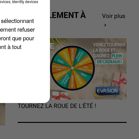
s
vices; Identify devices
-
ACTUELLEMENT À
Voir plus
 sélectionnant
GAGNER
 4
lement refuser
eront que pour
nt à tout
TOURNEZ LA ROUE DE L'ÉTÉ !