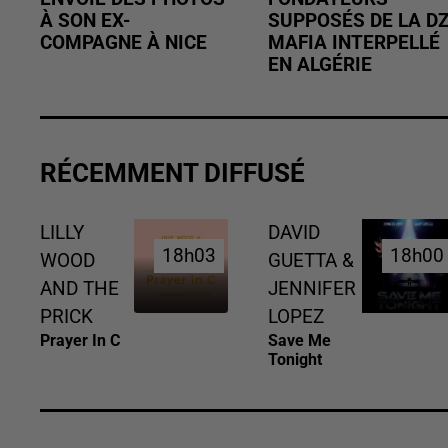
À SON EX-
SUPPOSÉS DE LA D
COMPAGNE À NICE
MAFIA INTERPELLÉ
EN ALGÉRIE
RÉCEMMENT DIFFUSÉ
LILLY
DAVID
18h03
18h03
18h00
18h00
WOOD
GUETTA &
AND THE
JENNIFER
PRICK
LOPEZ
Prayer In C
Save Me
Tonight