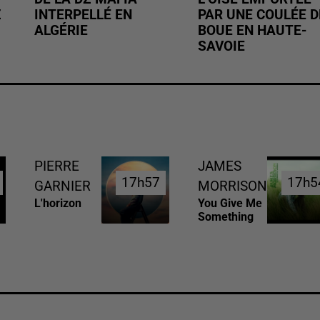
Z
INTERPELLÉ EN
PAR UNE COULÉE D
ALGÉRIE
BOUE EN HAUTE-
SAVOIE
PIERRE
JAMES
17h57
17h57
17h5
17h5
GARNIER
MORRISON
L'horizon
You Give Me
Something