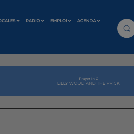
OCALES
RADIO
EMPLOI
AGENDA
Prayer In C
LILLY WOOD AND THE PRICK