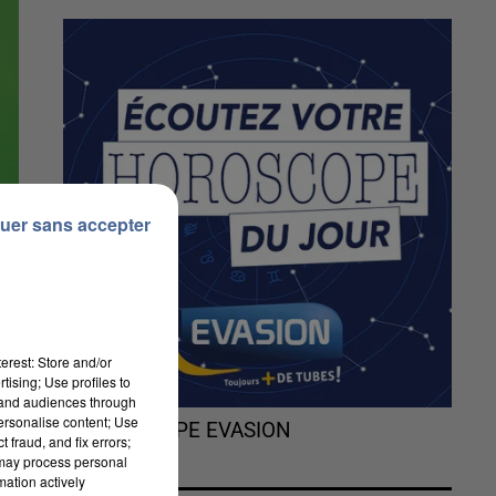
uer sans accepter
erest: Store and/or
tising; Use profiles to
tand audiences through
personalise content; Use
L'HOROSCOPE EVASION
 fraud, and fix errors;
 may process personal
mation actively