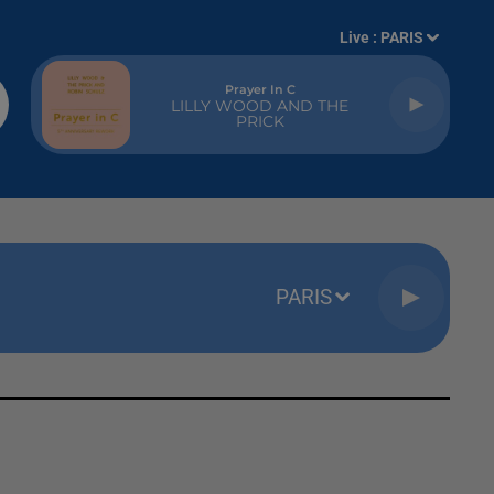
Live :
PARIS
Prayer In C
LILLY WOOD AND THE
PRICK
PARIS