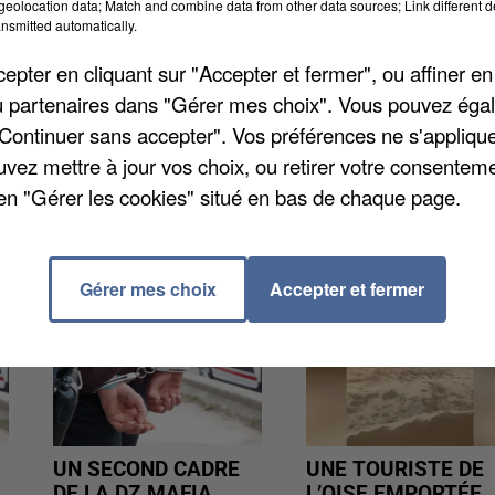
i 27 août de nombreuses activités encadrées par de
eolocation data; Match and combine data from other data sources; Link different de
nsmitted automatically.
ouvez vous inscrire directement sur place chaque après
e, de la course d'orientation ou encore du kayak, mais
pter en cliquant sur "Accepter et fermer", ou affiner en
vités sont aussi proposées aux tout petits à partir de
/ou partenaires dans "Gérer mes choix". Vous pouvez éga
le 06 10 47 22 49.
"Continuer sans accepter". Vos préférences ne s'appliqu
uvez mettre à jour vos choix, ou retirer votre consenteme
en "Gérer les cookies" situé en bas de chaque page.
Gérer mes choix
Accepter et fermer
UN SECOND CADRE
UNE TOURISTE DE
DE LA DZ MAFIA
L’OISE EMPORTÉE