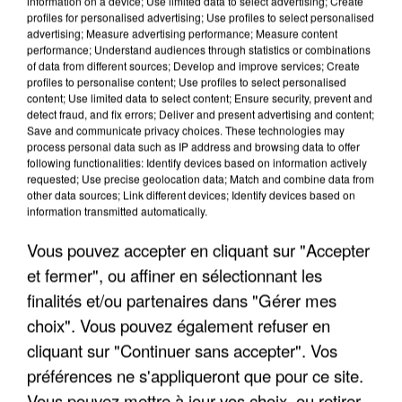
information on a device; Use limited data to select advertising; Create
profiles for personalised advertising; Use profiles to select personalised
advertising; Measure advertising performance; Measure content
performance; Understand audiences through statistics or combinations
of data from different sources; Develop and improve services; Create
profiles to personalise content; Use profiles to select personalised
content; Use limited data to select content; Ensure security, prevent and
detect fraud, and fix errors; Deliver and present advertising and content;
Save and communicate privacy choices. These technologies may
process personal data such as IP address and browsing data to offer
following functionalities: Identify devices based on information actively
requested; Use precise geolocation data; Match and combine data from
LES DONNÉES DE 300 000 CLIENTS DÉROBÉES À
other data sources; Link different devices; Identify devices based on
information transmitted automatically.
INTERMARCHÉ APRÈS UNE...
Vous pouvez accepter en cliquant sur "Accepter
et fermer", ou affiner en sélectionnant les
finalités et/ou partenaires dans "Gérer mes
choix". Vous pouvez également refuser en
cliquant sur "Continuer sans accepter". Vos
préférences ne s'appliqueront que pour ce site.
Vous pouvez mettre à jour vos choix, ou retirer