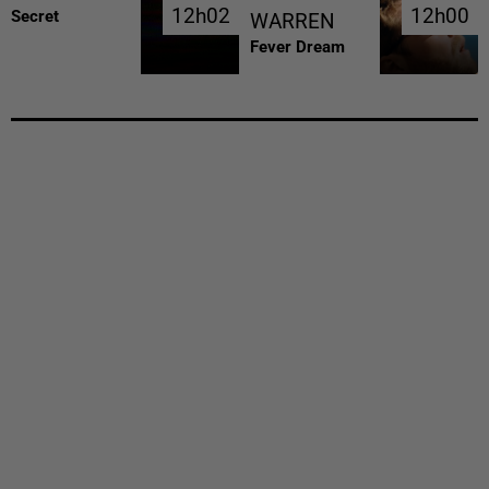
12h02
12h02
12h00
12h00
Secret
WARREN
Fever Dream