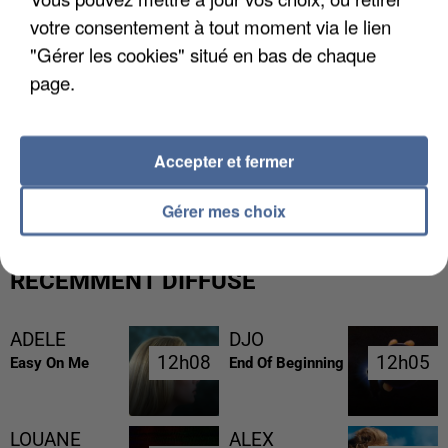
votre consentement à tout moment via le lien
"Gérer les cookies" situé en bas de chaque
page.
GABRIEL ATTAL ET RAPHAËL GLUCKSMANN
Accepter et fermer
VISÉS PAR DES INGÉRENCES...
Gérer mes choix
RÉCEMMENT DIFFUSÉ
ADELE
DJO
12h08
12h08
12h05
12h05
Easy On Me
End Of Beginning
LOUANE
ALEX