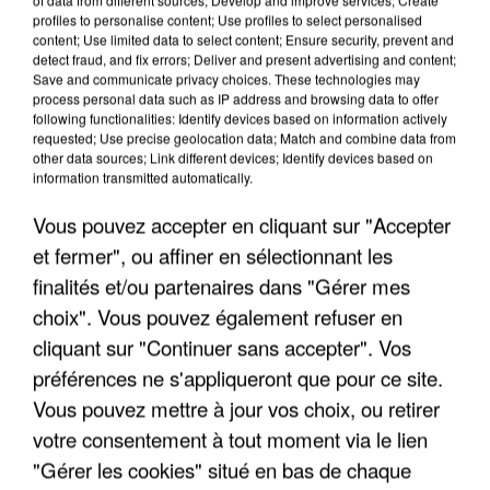
profiles to personalise content; Use profiles to select personalised
content; Use limited data to select content; Ensure security, prevent and
detect fraud, and fix errors; Deliver and present advertising and content;
Save and communicate privacy choices. These technologies may
process personal data such as IP address and browsing data to offer
following functionalities: Identify devices based on information actively
requested; Use precise geolocation data; Match and combine data from
other data sources; Link different devices; Identify devices based on
information transmitted automatically.
Vous pouvez accepter en cliquant sur "Accepter
et fermer", ou affiner en sélectionnant les
finalités et/ou partenaires dans "Gérer mes
choix". Vous pouvez également refuser en
6 août 2026
cliquant sur "Continuer sans accepter". Vos
Gabriel Attal et Raphaël Glucksmann visés par des
préférences ne s'appliqueront que pour ce site.
ingérences...
Vous pouvez mettre à jour vos choix, ou retirer
Sollicité, Sébastien Lecornu annonce un "travail
votre consentement à tout moment via le lien
commun" avec les partis à la rentrée.
"Gérer les cookies" situé en bas de chaque