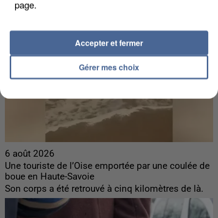
page.
Accepter et fermer
Gérer mes choix
6 août 2026
Une touriste de l’Oise emportée par une coulée de
boue en Haute-Savoie
Son corps a été retrouvé à cinq kilomètres de là.