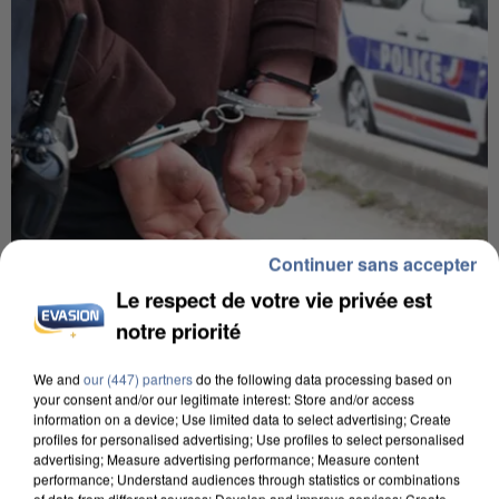
Continuer sans accepter
Le respect de votre vie privée est
7 août 2026
notre priorité
Un second cadre de la DZ Mafia interpellé en
Algérie
We and
our (447) partners
do the following data processing based on
Un cofondateur du réseau avait été interpellé
your consent and/or our legitimate interest: Store and/or access
information on a device; Use limited data to select advertising; Create
quelques jours plus tôt.
profiles for personalised advertising; Use profiles to select personalised
advertising; Measure advertising performance; Measure content
performance; Understand audiences through statistics or combinations
of data from different sources; Develop and improve services; Create