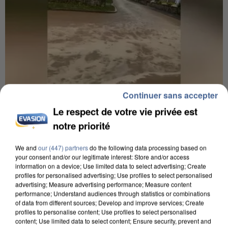
Continuer sans accepter
Le respect de votre vie privée est
7h56
notre priorité
Une touriste de l’Oise emportée par une coulée de
boue en Haute-Savoie
We and
our (447) partners
do the following data processing based on
your consent and/or our legitimate interest: Store and/or access
Son corps a été retrouvé à cinq kilomètres de là.
information on a device; Use limited data to select advertising; Create
profiles for personalised advertising; Use profiles to select personalised
advertising; Measure advertising performance; Measure content
performance; Understand audiences through statistics or combinations
of data from different sources; Develop and improve services; Create
profiles to personalise content; Use profiles to select personalised
content; Use limited data to select content; Ensure security, prevent and