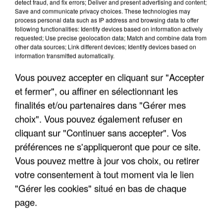
detect fraud, and fix errors; Deliver and present advertising and content;
Save and communicate privacy choices. These technologies may
process personal data such as IP address and browsing data to offer
following functionalities: Identify devices based on information actively
requested; Use precise geolocation data; Match and combine data from
other data sources; Link different devices; Identify devices based on
information transmitted automatically.
Vous pouvez accepter en cliquant sur "Accepter
et fermer", ou affiner en sélectionnant les
finalités et/ou partenaires dans "Gérer mes
5 août 2026
choix". Vous pouvez également refuser en
L’un des fondateurs supposés de la DZ Mafia
cliquant sur "Continuer sans accepter". Vos
interpellé en Algérie
préférences ne s'appliqueront que pour ce site.
Il est soupçonné d'y avoir mené ses opérations en
Vous pouvez mettre à jour vos choix, ou retirer
France.
votre consentement à tout moment via le lien
"Gérer les cookies" situé en bas de chaque
page.