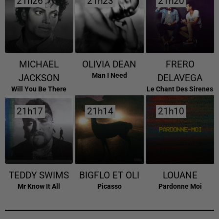
21h26
21h26
21h23
21h23
21h20
21h20
MICHAEL
OLIVIA DEAN
FRERO
Man I Need
JACKSON
DELAVEGA
Will You Be There
Le Chant Des Sirenes
21h17
21h17
21h14
21h14
21h10
21h10
TEDDY SWIMS
BIGFLO ET OLI
LOUANE
Mr Know It All
Picasso
Pardonne Moi