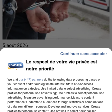
5 août 2026
L’un des fondateurs supposés de la DZ Mafia
Continuer sans accepter
interpellé en Algérie
Le respect de votre vie privée est
Il est soupçonné d'y avoir mené ses opérations en
notre priorité
France.
We and
our (447) partners
do the following data processing based on
your consent and/or our legitimate interest: Store and/or access
information on a device; Use limited data to select advertising; Create
profiles for personalised advertising; Use profiles to select personalised
advertising; Measure advertising performance; Measure content
performance; Understand audiences through statistics or combinations
of data from different sources; Develop and improve services; Create
profiles to personalise content; Use profiles to select personalised