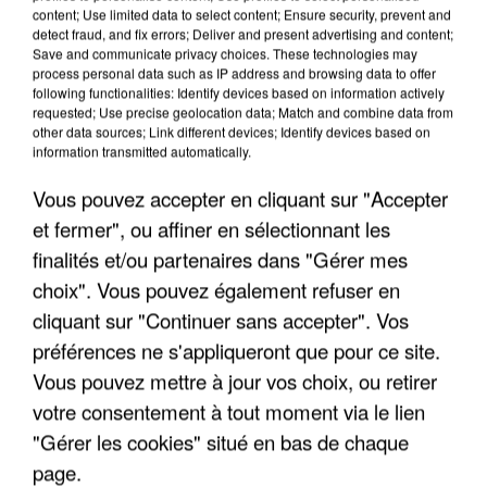
content; Use limited data to select content; Ensure security, prevent and
detect fraud, and fix errors; Deliver and present advertising and content;
Save and communicate privacy choices. These technologies may
process personal data such as IP address and browsing data to offer
following functionalities: Identify devices based on information actively
requested; Use precise geolocation data; Match and combine data from
other data sources; Link different devices; Identify devices based on
information transmitted automatically.
Vous pouvez accepter en cliquant sur "Accepter
5 août 2026
et fermer", ou affiner en sélectionnant les
Une enquête ouverte à Marseille après la
finalités et/ou partenaires dans "Gérer mes
découverte d’un enfant de...
choix". Vous pouvez également refuser en
Trois personnes ont été placées en garde à vue.
cliquant sur "Continuer sans accepter". Vos
préférences ne s'appliqueront que pour ce site.
Vous pouvez mettre à jour vos choix, ou retirer
votre consentement à tout moment via le lien
"Gérer les cookies" situé en bas de chaque
page.