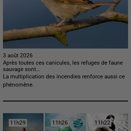
3 août 2026
Après toutes ces canicules, les refuges de faune
sauvage sont...
La multiplication des incendies renforce aussi ce
phénomène.
11h29
11h29
11h26
11h26
11h22
11h22