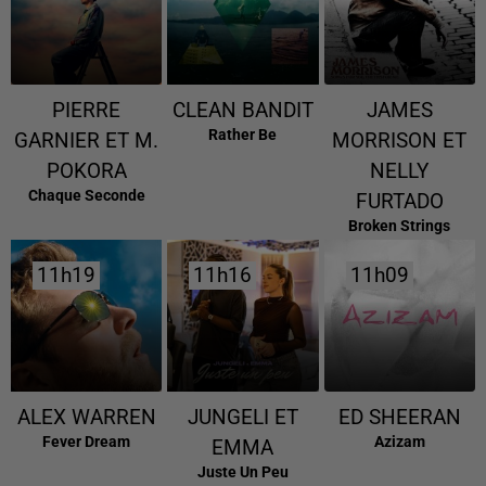
PIERRE
CLEAN BANDIT
JAMES
Rather Be
GARNIER ET M.
MORRISON ET
POKORA
NELLY
Chaque Seconde
FURTADO
Broken Strings
11h19
11h19
11h16
11h16
11h09
11h09
ALEX WARREN
JUNGELI ET
ED SHEERAN
Fever Dream
Azizam
EMMA
Juste Un Peu