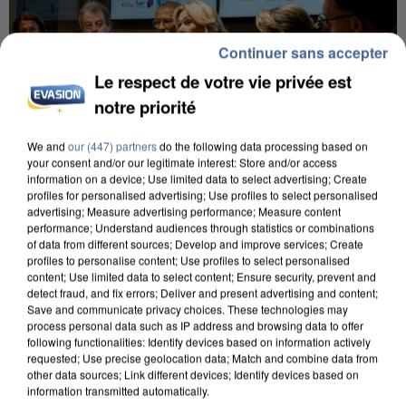
Continuer sans accepter
Le respect de votre vie privée est
notre priorité
We and
our (447) partners
do the following data processing based on
your consent and/or our legitimate interest: Store and/or access
information on a device; Use limited data to select advertising; Create
profiles for personalised advertising; Use profiles to select personalised
INCENDIES : L’ÎLE-DE-FRANCE LANCE UN ÉLAN
advertising; Measure advertising performance; Measure content
DE SOLIDARITÉ AVEC LES...
performance; Understand audiences through statistics or combinations
of data from different sources; Develop and improve services; Create
profiles to personalise content; Use profiles to select personalised
content; Use limited data to select content; Ensure security, prevent and
detect fraud, and fix errors; Deliver and present advertising and content;
Save and communicate privacy choices. These technologies may
process personal data such as IP address and browsing data to offer
following functionalities: Identify devices based on information actively
requested; Use precise geolocation data; Match and combine data from
other data sources; Link different devices; Identify devices based on
information transmitted automatically.