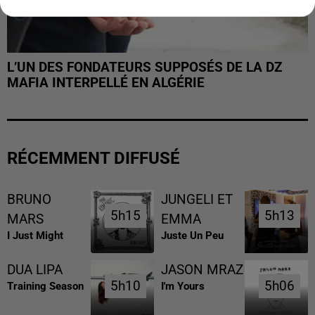
L’UN DES FONDATEURS SUPPOSÉS DE LA DZ
MAFIA INTERPELLÉ EN ALGÉRIE
RÉCEMMENT DIFFUSÉ
BRUNO
JUNGELI ET
5h15
5h15
5h13
5h13
MARS
EMMA
I Just Might
Juste Un Peu
DUA LIPA
JASON MRAZ
5h10
5h10
5h06
5h06
Training Season
I'm Yours