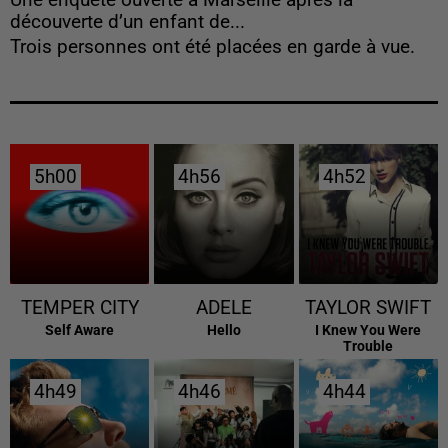
Une enquête ouverte à Marseille après la
découverte d’un enfant de...
Trois personnes ont été placées en garde à vue.
5h00
5h00
4h56
4h56
4h52
4h52
TEMPER CITY
ADELE
TAYLOR SWIFT
Self Aware
Hello
I Knew You Were
Trouble
4h49
4h49
4h46
4h46
4h44
4h44