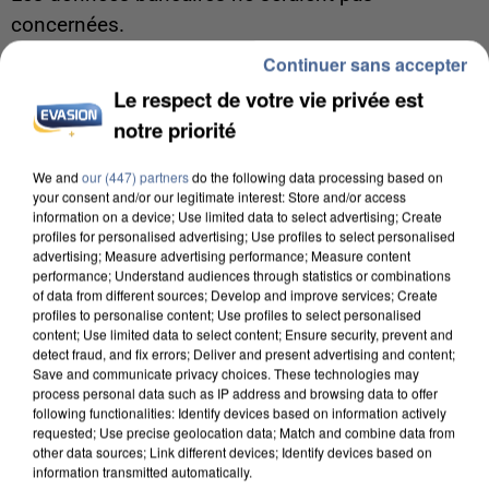
concernées.
Continuer sans accepter
Le respect de votre vie privée est
notre priorité
We and
our (447) partners
do the following data processing based on
your consent and/or our legitimate interest: Store and/or access
information on a device; Use limited data to select advertising; Create
profiles for personalised advertising; Use profiles to select personalised
advertising; Measure advertising performance; Measure content
performance; Understand audiences through statistics or combinations
of data from different sources; Develop and improve services; Create
profiles to personalise content; Use profiles to select personalised
content; Use limited data to select content; Ensure security, prevent and
detect fraud, and fix errors; Deliver and present advertising and content;
Save and communicate privacy choices. These technologies may
process personal data such as IP address and browsing data to offer
following functionalities: Identify devices based on information actively
7 août 2026
requested; Use precise geolocation data; Match and combine data from
Un second cadre de la DZ Mafia interpellé en
other data sources; Link different devices; Identify devices based on
information transmitted automatically.
Algérie