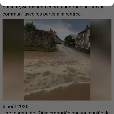
ingérences...
Sollicité, Sébastien Lecornu annonce un "travail
commun" avec les partis à la rentrée.
6 août 2026
Une touriste de l’Oise emportée par une coulée de