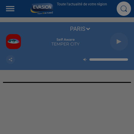
Toute l'actualité de votre région
PARIS
Self Aware
TEMPER CITY