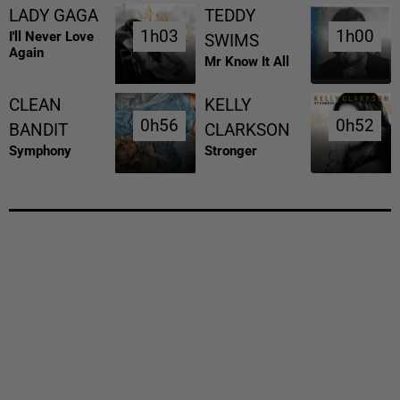
LADY GAGA
TEDDY
1h03
1h03
1h00
1h00
I'll Never Love
SWIMS
Again
Mr Know It All
CLEAN
KELLY
0h56
0h56
0h52
0h52
BANDIT
CLARKSON
Symphony
Stronger