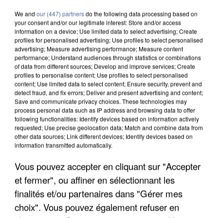
We and
our (447) partners
do the following data processing based on
your consent and/or our legitimate interest: Store and/or access
information on a device; Use limited data to select advertising; Create
profiles for personalised advertising; Use profiles to select personalised
advertising; Measure advertising performance; Measure content
performance; Understand audiences through statistics or combinations
of data from different sources; Develop and improve services; Create
profiles to personalise content; Use profiles to select personalised
content; Use limited data to select content; Ensure security, prevent and
detect fraud, and fix errors; Deliver and present advertising and content;
Save and communicate privacy choices. These technologies may
process personal data such as IP address and browsing data to offer
following functionalities: Identify devices based on information actively
requested; Use precise geolocation data; Match and combine data from
other data sources; Link different devices; Identify devices based on
information transmitted automatically.
Vous pouvez accepter en cliquant sur "Accepter
APRÈS TOUTES CES CANICULES, LES REFUGES
DE FAUNE SAUVAGE SONT...
et fermer", ou affiner en sélectionnant les
finalités et/ou partenaires dans "Gérer mes
choix". Vous pouvez également refuser en