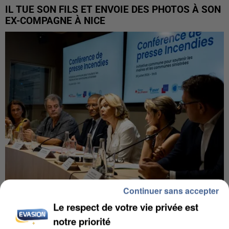
IL TUE SON FILS ET ENVOIE DES PHOTOS À SON
EX-COMPAGNE À NICE
Continuer sans accepter
Le respect de votre vie privée est
INCENDIES : L’ÎLE-DE-FRANCE LANCE UN ÉLAN
DE SOLIDARITÉ AVEC LES...
notre priorité