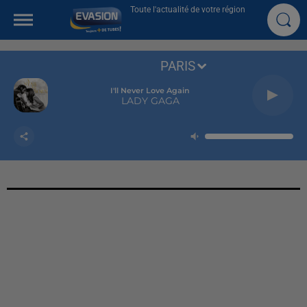
Toute l'actualité de votre région
PARIS
I'll Never Love Again
LADY GAGA