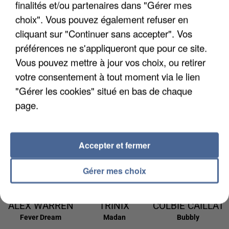
finalités et/ou partenaires dans "Gérer mes
9h17
9h17
9h09
9h09
9h06
9h06
choix". Vous pouvez également refuser en
cliquant sur "Continuer sans accepter". Vos
préférences ne s'appliqueront que pour ce site.
Vous pouvez mettre à jour vos choix, ou retirer
votre consentement à tout moment via le lien
ADELE
ED SHEERAN &
SIA
The Greatest
"Gérer les cookies" situé en bas de chaque
CASTILLON
MARTIN
Ete Avec Toi
page.
GARRIX
Repeat It
9h03
9h03
8h59
8h59
8h56
8h56
Accepter et fermer
Gérer mes choix
ALEX WARREN
TRINIX
COLBIE CAILLAT
Fever Dream
Madan
Bubbly