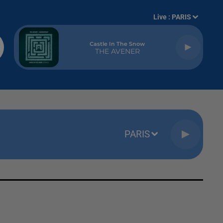
Live :
PARIS
Castle In The Snow
THE AVENER
PARIS