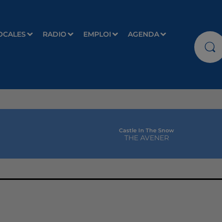
OCALES
RADIO
EMPLOI
AGENDA
Castle In The Snow
THE AVENER