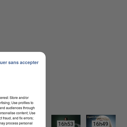
uer sans accepter
erest: Store and/or
tising; Use profiles to
tand audiences through
personalise content; Use
 fraud, and fix errors;
 may process personal
16h56
16h56
16h53
16h53
16h49
16h49