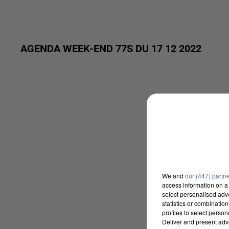
AGENDA WEEK-END 77S DU 17 12 2022
We and
our (447) partn
access information on a 
select personalised ad
statistics or combinatio
profiles to select person
Deliver and present adv