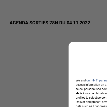
AGENDA SORTIES 78N DU 04 11 2022
We and
our (447) partn
access information on a 
select personalised ad
statistics or combinatio
profiles to select person
Deliver and present adv
data such as IP address 