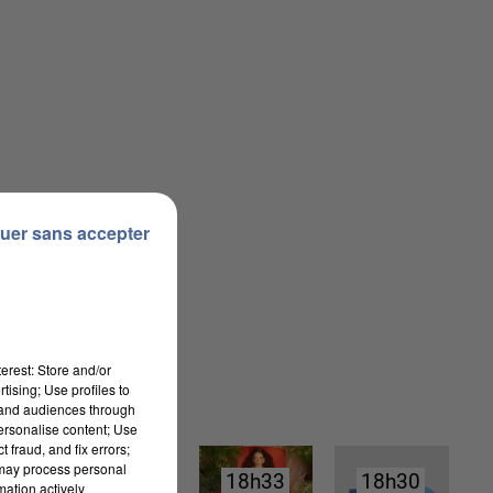
uer sans accepter
erest: Store and/or
tising; Use profiles to
tand audiences through
personalise content; Use
 fraud, and fix errors;
 may process personal
18h35
18h35
18h33
18h33
18h30
18h30
mation actively