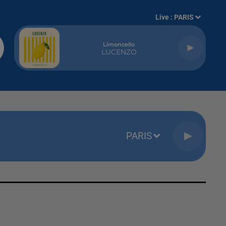
Live :
PARIS
Limoncello
LUCENZO
PARIS