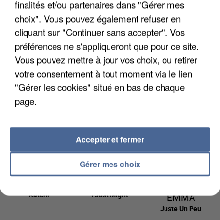
finalités et/ou partenaires dans "Gérer mes
5h28
5h28
5h25
5h25
5h22
5h22
choix". Vous pouvez également refuser en
cliquant sur "Continuer sans accepter". Vos
préférences ne s'appliqueront que pour ce site.
Vous pouvez mettre à jour vos choix, ou retirer
votre consentement à tout moment via le lien
THE BRAIDS
CHARLOTTE
TAYLOR SWIFT
Bohemian Rapsody
The Fate Of Ophelia
"Gérer les cookies" situé en bas de chaque
CARDIN
Tant Pis Pour Elle
page.
5h19
5h19
5h15
5h15
5h13
5h13
Accepter et fermer
Gérer mes choix
OFENBACH
BRUNO MARS
JUNGELI ET
Katchi
I Just Might
EMMA
Juste Un Peu