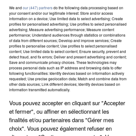
We and
our (447) partners
do the following data processing based on
your consent and/or our legitimate interest: Store and/or access
information on a device; Use limited data to select advertising; Create
profiles for personalised advertising; Use profiles to select personalised
advertising; Measure advertising performance; Measure content
performance; Understand audiences through statistics or combinations
of data from different sources; Develop and improve services; Create
profiles to personalise content; Use profiles to select personalised
content; Use limited data to select content; Ensure security, prevent and
detect fraud, and fix errors; Deliver and present advertising and content;
Save and communicate privacy choices. These technologies may
process personal data such as IP address and browsing data to offer
following functionalities: Identify devices based on information actively
requested; Use precise geolocation data; Match and combine data from
other data sources; Link different devices; Identify devices based on
information transmitted automatically.
L’UN DES FONDATEURS SUPPOSÉS DE LA DZ
Vous pouvez accepter en cliquant sur "Accepter
MAFIA INTERPELLÉ EN ALGÉRIE
et fermer", ou affiner en sélectionnant les
finalités et/ou partenaires dans "Gérer mes
choix". Vous pouvez également refuser en