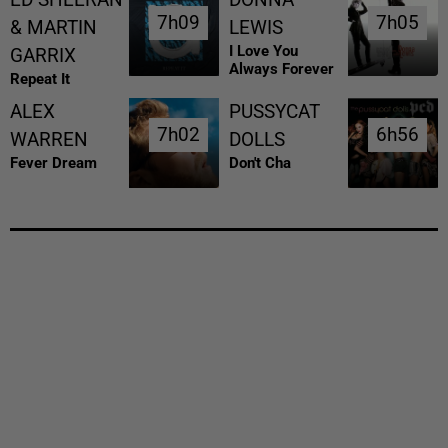
ED SHEERAN
DONNA
7h09
7h09
7h05
7h05
& MARTIN
LEWIS
I Love You
GARRIX
Always Forever
Repeat It
ALEX
PUSSYCAT
7h02
7h02
6h56
6h56
WARREN
DOLLS
Fever Dream
Don't Cha