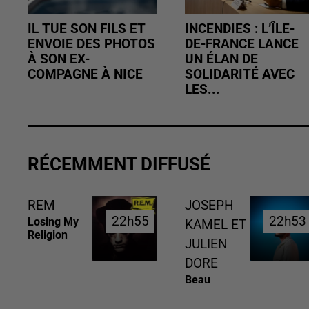
IL TUE SON FILS ET
INCENDIES : L’ÎLE-
ENVOIE DES PHOTOS
DE-FRANCE LANCE
À SON EX-
UN ÉLAN DE
COMPAGNE À NICE
SOLIDARITÉ AVEC
LES...
RÉCEMMENT DIFFUSÉ
REM
JOSEPH
22h55
22h55
22h53
22h53
Losing My
KAMEL ET
Religion
JULIEN
DORE
Beau