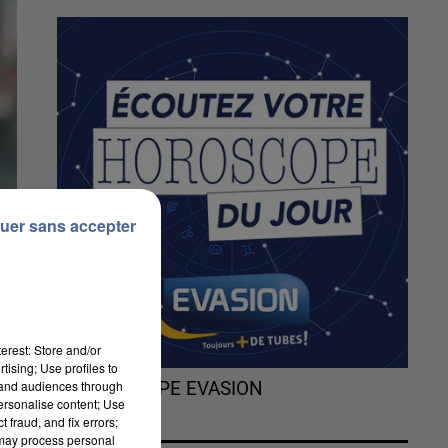
uer sans accepter
erest: Store and/or
tising; Use profiles to
tand audiences through
L'HOROSCOPE EVASION
personalise content; Use
 fraud, and fix errors;
 may process personal