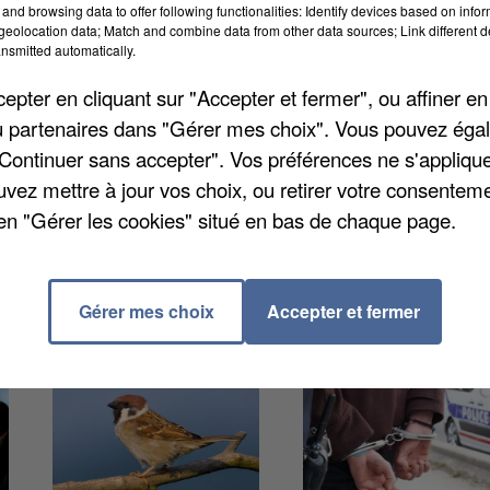
and browsing data to offer following functionalities: Identify devices based on infor
ministère de la Justice. Pour l'année 2024, un peu pl
eolocation data; Match and combine data from other data sources; Link different de
nsmitted automatically.
 ont été considérés comme « poursuivables » par le
urs actes devant la justice. Dans les Yvelines, ils
pter en cliquant sur "Accepter et fermer", ou affiner en
 taux de 15,7 pour 1.000 habitants. Pour la France
/ou partenaires dans "Gérer mes choix". Vous pouvez éga
"Continuer sans accepter". Vos préférences ne s'appliqu
uvez mettre à jour vos choix, ou retirer votre consenteme
en "Gérer les cookies" situé en bas de chaque page.
Gérer mes choix
Accepter et fermer