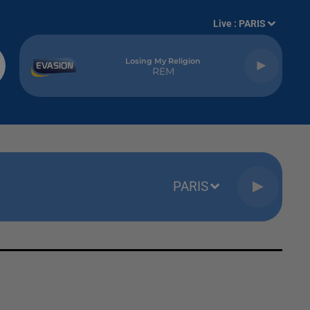
Live :
PARIS
Losing My Religion
REM
PARIS