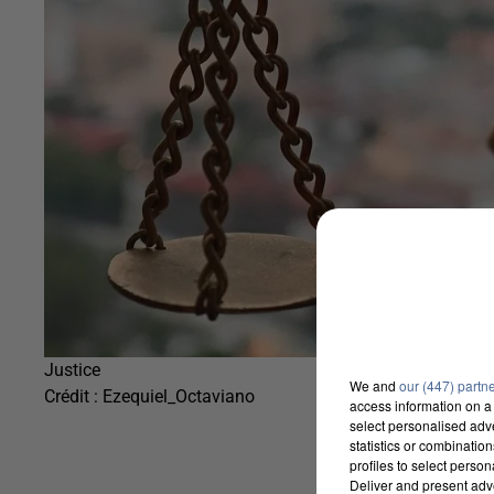
Justice
We and
our (447) partn
Crédit :
Ezequiel_Octaviano
access information on a 
select personalised ad
statistics or combinatio
profiles to select person
Deliver and present adv