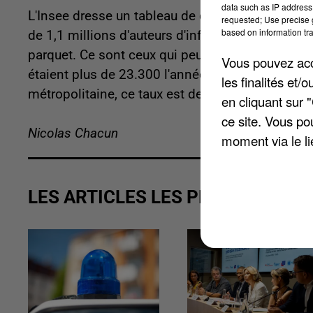
data such as IP address 
L'Insee dresse un tableau de données issues du 
requested; Use precise g
based on information tra
de 1,1 millions d'auteurs d'infractions pénales
parquet. Ce sont ceux qui peuvent
répondre de le
Vous pouvez acce
étaient plus de 23.300 l'année dernière, soit un
les finalités et
métropolitaine, ce taux est de 17,8.
en cliquant sur 
ce site. Vous po
Nicolas Chacun
moment via le li
LES ARTICLES LES PLUS VUS