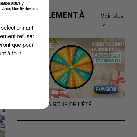
mation actively
us
vices; Identify devices
ACTUELLEMENT À
Voir plus
GAGNER
 sélectionnant
lement refuser
eront que pour
nt à tout
TOURNEZ LA ROUE DE L'ÉTÉ !