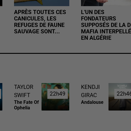
APRÈS TOUTES CES
L’UN DES
CANICULES, LES
FONDATEURS
REFUGES DE FAUNE
SUPPOSÉS DE LA D
SAUVAGE SONT...
MAFIA INTERPELL
EN ALGÉRIE
TAYLOR
KENDJI
22h49
22h49
22h4
22h4
SWIFT
GIRAC
The Fate Of
Andalouse
Ophelia