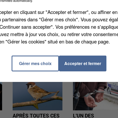
fis autour de l'environnement grâce à un capteur
nsmitted automatically.
 de l'air. L'opération vise à sensibiliser petits et
pter en cliquant sur "Accepter et fermer", ou affiner en
 tout en les impliquant concrètement. Cliquez sur
/ou partenaires dans "Gérer mes choix". Vous pouvez éga
"Continuer sans accepter". Vos préférences ne s'appliqu
uvez mettre à jour vos choix, ou retirer votre consenteme
en "Gérer les cookies" situé en bas de chaque page.
Gérer mes choix
Accepter et fermer
APRÈS TOUTES CES
L’UN DES