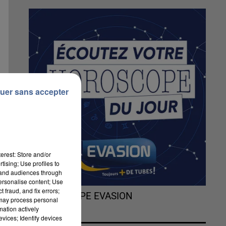
uer sans accepter
erest: Store and/or
tising; Use profiles to
tand audiences through
personalise content; Use
s
 fraud, and fix errors;
L'HOROSCOPE EVASION
 may process personal
mation actively
vices; Identify devices