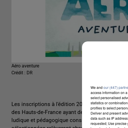
Aéro aventure
Crédit :
DR
We and
our (447) partn
access information on a 
select personalised ad
statistics or combinatio
Les inscriptions à l'édition 2026 de l'Aéro Avent
profiles to select person
des Hauts-de-France ayant des enfants âgés de 7
Deliver and present adv
data such as IP address 
ludique et pédagogique consacrée à la qualité d
requested; Use precise g