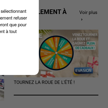
 sélectionnant
ACTUELLEMENT À
Voir plus
lement refuser
GAGNER
eront que pour
nt à tout
TOURNEZ LA ROUE DE L'ÉTÉ !