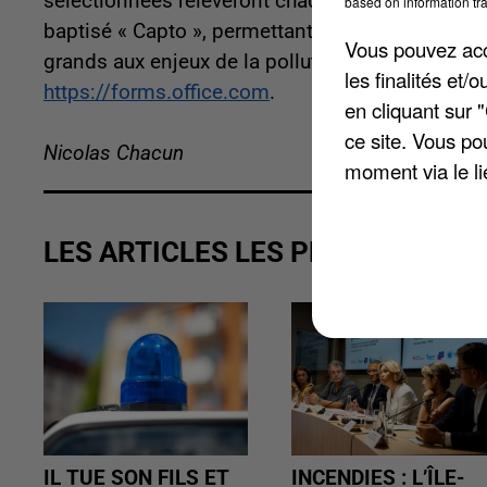
sélectionnées relèveront chaque semaine des dé
based on information tra
baptisé « Capto », permettant de mesurer la qualité
Vous pouvez acce
grands aux enjeux de la pollution atmosphérique
les finalités et
https://forms.office.com
.
en cliquant sur 
ce site. Vous po
Nicolas Chacun
moment via le li
LES ARTICLES LES PLUS VUS
IL TUE SON FILS ET
INCENDIES : L’ÎLE-