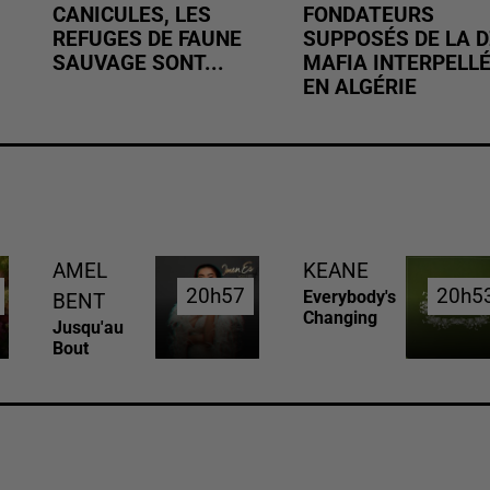
CANICULES, LES
FONDATEURS
REFUGES DE FAUNE
SUPPOSÉS DE LA D
SAUVAGE SONT...
MAFIA INTERPELL
EN ALGÉRIE
AMEL
KEANE
20h57
20h57
20h5
20h5
Everybody's
BENT
Changing
Jusqu'au
Bout