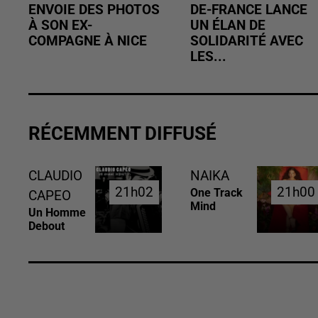
ENVOIE DES PHOTOS
DE-FRANCE LANCE
À SON EX-
UN ÉLAN DE
COMPAGNE À NICE
SOLIDARITÉ AVEC
LES...
RÉCEMMENT DIFFUSÉ
CLAUDIO
NAIKA
21h02
21h02
21h00
21h00
One Track
CAPEO
Mind
Un Homme
Debout