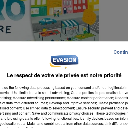
Contin
Le respect de votre vie privée est notre priorité
ers
do the following data processing based on your consent and/or our legitimate int
device; Use limited data to select advertising; Create profiles for personalised adver
vertising; Measure advertising performance; Measure content performance; Unders
ns of data from different sources; Develop and improve services; Create profiles to 
ure sont ouvertes jusqu'au 29 juin. Trente-cinq famille
alised content; Use limited data to select content; Ensure security, prevent and detect
 à 12 ans pourront participer à cette expérience
ertising and content; Save and communicate privacy choices. These technologies
and browsing data to offer following functionalities: Identify devices based on infor
e l'air. De septembre à décembre 2026, les familles
eolocation data; Match and combine data from other data sources; Link different de