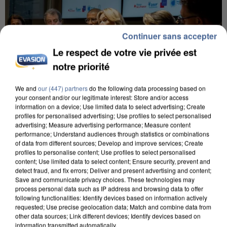
Continuer sans accepter
Le respect de votre vie privée est
notre priorité
We and
our (447) partners
do the following data processing based on
your consent and/or our legitimate interest: Store and/or access
information on a device; Use limited data to select advertising; Create
profiles for personalised advertising; Use profiles to select personalised
INCENDIES : L’ÎLE-DE-FRANCE LANCE UN ÉLAN
advertising; Measure advertising performance; Measure content
DE SOLIDARITÉ AVEC LES...
performance; Understand audiences through statistics or combinations
of data from different sources; Develop and improve services; Create
profiles to personalise content; Use profiles to select personalised
content; Use limited data to select content; Ensure security, prevent and
detect fraud, and fix errors; Deliver and present advertising and content;
Save and communicate privacy choices. These technologies may
process personal data such as IP address and browsing data to offer
following functionalities: Identify devices based on information actively
requested; Use precise geolocation data; Match and combine data from
other data sources; Link different devices; Identify devices based on
information transmitted automatically.