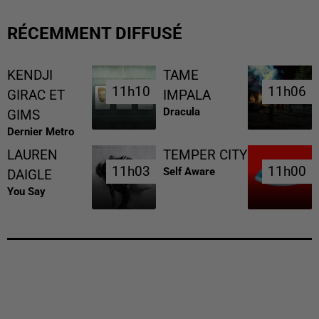
RÉCEMMENT DIFFUSÉ
KENDJI
TAME
11h10
11h10
11h06
11h06
GIRAC ET
IMPALA
Dracula
GIMS
Dernier Metro
LAUREN
TEMPER CITY
11h03
11h03
11h00
11h00
Self Aware
DAIGLE
You Say