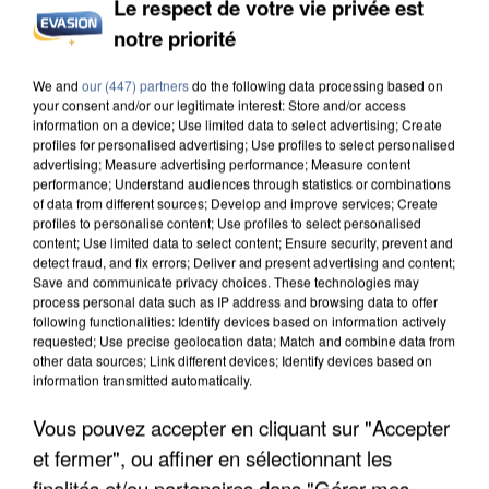
Le respect de votre vie privée est
notre priorité
UN SECOND CADRE DE LA DZ MAFIA
INTERPELLÉ EN ALGÉRIE
We and
our (447) partners
do the following data processing based on
your consent and/or our legitimate interest: Store and/or access
information on a device; Use limited data to select advertising; Create
profiles for personalised advertising; Use profiles to select personalised
advertising; Measure advertising performance; Measure content
performance; Understand audiences through statistics or combinations
of data from different sources; Develop and improve services; Create
profiles to personalise content; Use profiles to select personalised
content; Use limited data to select content; Ensure security, prevent and
detect fraud, and fix errors; Deliver and present advertising and content;
Save and communicate privacy choices. These technologies may
process personal data such as IP address and browsing data to offer
following functionalities: Identify devices based on information actively
requested; Use precise geolocation data; Match and combine data from
other data sources; Link different devices; Identify devices based on
information transmitted automatically.
Vous pouvez accepter en cliquant sur "Accepter
et fermer", ou affiner en sélectionnant les
UNE TOURISTE DE L’OISE EMPORTÉE PAR UNE
finalités et/ou partenaires dans "Gérer mes