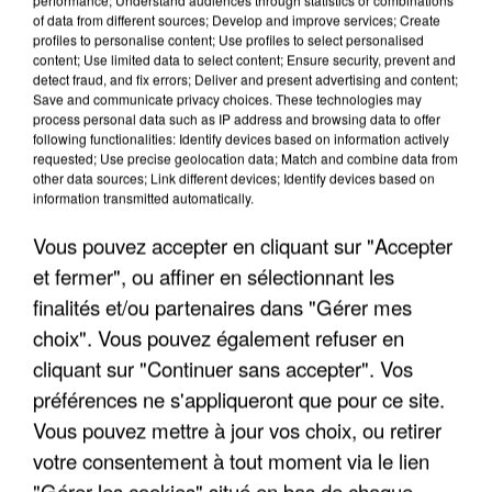
of data from different sources; Develop and improve services; Create
profiles to personalise content; Use profiles to select personalised
content; Use limited data to select content; Ensure security, prevent and
detect fraud, and fix errors; Deliver and present advertising and content;
Save and communicate privacy choices. These technologies may
L’UN DES FONDATEURS SUPPOSÉS DE LA DZ
process personal data such as IP address and browsing data to offer
MAFIA INTERPELLÉ EN ALGÉRIE
following functionalities: Identify devices based on information actively
requested; Use precise geolocation data; Match and combine data from
other data sources; Link different devices; Identify devices based on
information transmitted automatically.
Vous pouvez accepter en cliquant sur "Accepter
et fermer", ou affiner en sélectionnant les
finalités et/ou partenaires dans "Gérer mes
choix". Vous pouvez également refuser en
cliquant sur "Continuer sans accepter". Vos
préférences ne s'appliqueront que pour ce site.
Vous pouvez mettre à jour vos choix, ou retirer
votre consentement à tout moment via le lien
"Gérer les cookies" situé en bas de chaque