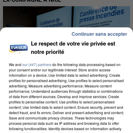
Continuer sans accepter
Le respect de votre vie privée est
notre priorité
We and
our (447) partners
do the following data processing based on
your consent and/or our legitimate interest: Store and/or access
information on a device; Use limited data to select advertising; Create
profiles for personalised advertising; Use profiles to select personalised
advertising; Measure advertising performance; Measure content
performance; Understand audiences through statistics or combinations
of data from different sources; Develop and improve services; Create
profiles to personalise content; Use profiles to select personalised
INCENDIES : L’ÎLE-DE-FRANCE LANCE UN ÉLAN
content; Use limited data to select content; Ensure security, prevent and
detect fraud, and fix errors; Deliver and present advertising and content;
DE SOLIDARITÉ AVEC LES...
Save and communicate privacy choices. These technologies may
process personal data such as IP address and browsing data to offer
following functionalities: Identify devices based on information actively