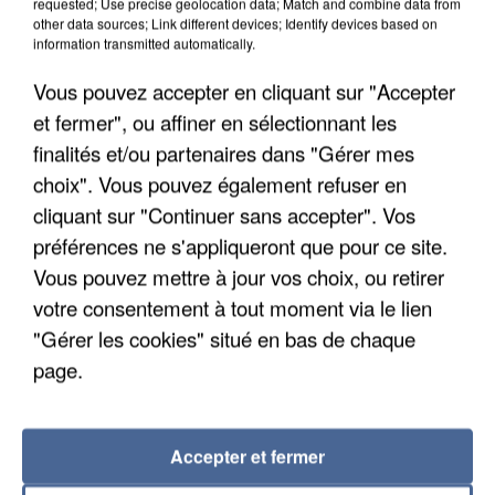
requested; Use precise geolocation data; Match and combine data from
other data sources; Link different devices; Identify devices based on
information transmitted automatically.
Vous pouvez accepter en cliquant sur "Accepter
et fermer", ou affiner en sélectionnant les
finalités et/ou partenaires dans "Gérer mes
choix". Vous pouvez également refuser en
cliquant sur "Continuer sans accepter". Vos
préférences ne s'appliqueront que pour ce site.
Vous pouvez mettre à jour vos choix, ou retirer
votre consentement à tout moment via le lien
APRÈS TOUTES CES CANICULES, LES REFUGES
"Gérer les cookies" situé en bas de chaque
DE FAUNE SAUVAGE SONT...
page.
Accepter et fermer