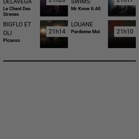
DELAVEGA
SWIMS
Le Chant Des
Mr Know It All
Sirenes
BIGFLO ET
LOUANE
21h14
21h14
21h10
21h10
Pardonne Moi
OLI
Picasso