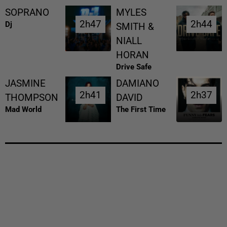
SOPRANO
MYLES
2h47
2h47
2h44
2h44
Dj
SMITH &
NIALL
HORAN
Drive Safe
JASMINE
DAMIANO
2h41
2h41
2h37
2h37
THOMPSON
DAVID
Mad World
The First Time