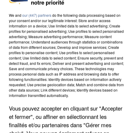
notre priorité
We and
our (447) partners
do the following data processing based on
your consent and/or our legitimate interest: Store and/or access
information on a device; Use limited data to select advertising; Create
profiles for personalised advertising; Use profiles to select personalised
advertising; Measure advertising performance; Measure content
performance; Understand audiences through statistics or combinations
of data from different sources; Develop and improve services; Create
profiles to personalise content; Use profiles to select personalised
content; Use limited data to select content; Ensure security, prevent and
detect fraud, and fix errors; Deliver and present advertising and content;
Save and communicate privacy choices. These technologies may
process personal data such as IP address and browsing data to offer
following functionalities: Identify devices based on information actively
requested; Use precise geolocation data; Match and combine data from
other data sources; Link different devices; Identify devices based on
information transmitted automatically.
APRÈS TOUTES CES CANICULES, LES REFUGES
Vous pouvez accepter en cliquant sur "Accepter
DE FAUNE SAUVAGE SONT...
et fermer", ou affiner en sélectionnant les
finalités et/ou partenaires dans "Gérer mes